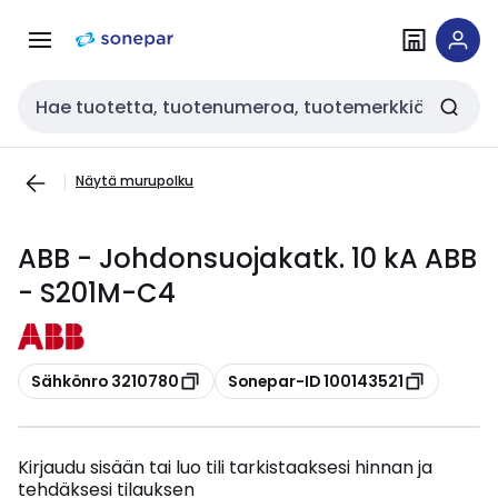
Siirry
Siirry
navigointiin
sisältöön
Haku
Näytä murupolku
ABB - Johdonsuojakatk. 10 kA ABB
- S201M-C4
Kopioi
Kopioi
Sähkönro 3210780
Sonepar-ID 100143521
Kirjaudu sisään tai luo tili tarkistaaksesi hinnan ja
tehdäksesi tilauksen