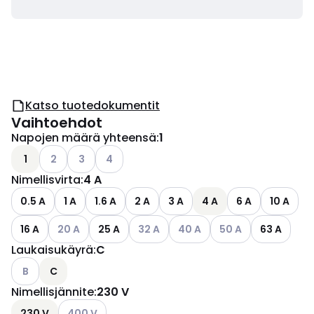
Katso tuotedokumentit
Vaihtoehdot
Napojen määrä yhteensä
:
1
Katso käytettävissä olevat vaihtoehdot
Katso käytettävissä olevat vaihtoehdot
Katso käytettävissä olevat vaihtoehdot
1
2
3
4
Nimellisvirta
:
4 A
0.5 A
1 A
1.6 A
2 A
3 A
4 A
6 A
10 A
Katso käytettävissä olevat vaihtoehdot
Katso käytettävissä olevat vaihtoehd
Katso käytettävissä olevat v
Katso käytettävissä 
16 A
20 A
25 A
32 A
40 A
50 A
63 A
Laukaisukäyrä
:
C
Katso käytettävissä olevat vaihtoehdot
B
C
Nimellisjännite
:
230 V
Katso käytettävissä olevat vaihtoehdot
230 V
400 V