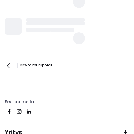
Näytä murupolku
Seuraa meitä
Yritys