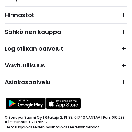
Hinnastot
Sähköinen kauppa
Logistiikan palvelut
Vastuullisuus
Asiakaspalvelu
© Sonepar Suomi Oy | Ritakuja 2, PL 88, 01740 VANTAA | Puh. 010 283
11 | Y-tunnus: 0213785-2
Tietosuoja
Evästeiden hallinta
Evästeet
Myyntiehdot