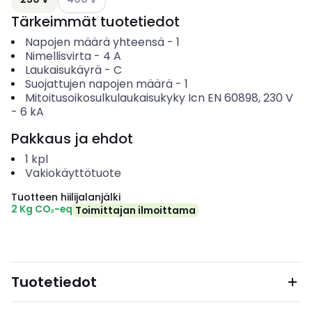
Tärkeimmät tuotetiedot
Napojen määrä yhteensä
-
1
Nimellisvirta
-
4
A
Laukaisukäyrä
-
C
Suojattujen napojen määrä
-
1
Mitoitusoikosulkulaukaisukyky Icn EN 60898, 230 V
-
6
kA
Pakkaus ja ehdot
1
kpl
Vakiokäyttötuote
Tuotteen hiilijalanjälki
2 Kg CO₂-eq
Toimittajan ilmoittama
Tuotetiedot