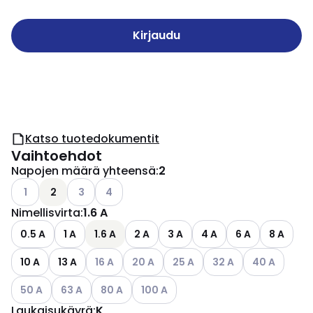
Kirjaudu
Katso tuotedokumentit
Vaihtoehdot
Napojen määrä yhteensä
:
2
Katso käytettävissä olevat vaihtoehdot
Katso käytettävissä olevat vaihtoehdot
Katso käytettävissä olevat vaihtoehdot
1
2
3
4
Nimellisvirta
:
1.6 A
0.5 A
1 A
1.6 A
2 A
3 A
4 A
6 A
8 A
Katso käytettävissä olevat vaihtoehdot
Katso käytettävissä olevat vaihtoehdo
Katso käytettävissä olevat va
Katso käytettävissä o
Katso käytett
10 A
13 A
16 A
20 A
25 A
32 A
40 A
Katso käytettävissä olevat vaihtoehdot
Katso käytettävissä olevat vaihtoehdot
Katso käytettävissä olevat vaihtoehdot
Katso käytettävissä olevat vaihtoeh
50 A
63 A
80 A
100 A
Laukaisukäyrä
:
K