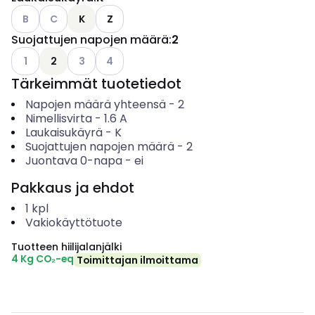
Katso käytettävissä olevat vaihtoehdot
Katso käytettävissä olevat vaihtoehdot
B
C
K
Z
Suojattujen napojen määrä
:
2
Katso käytettävissä olevat vaihtoehdot
Katso käytettävissä olevat vaihtoehdot
Katso käytettävissä olevat vaihtoehdot
1
2
3
4
Tärkeimmät tuotetiedot
Napojen määrä yhteensä
-
2
Nimellisvirta
-
1.6
A
Laukaisukäyrä
-
K
Suojattujen napojen määrä
-
2
Juontava 0-napa
-
ei
Pakkaus ja ehdot
1
kpl
Vakiokäyttötuote
Tuotteen hiilijalanjälki
4 Kg CO₂-eq
Toimittajan ilmoittama