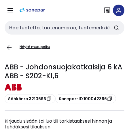
Siirry
Siirry
navigointiin
sisältöön
Haku
Näytä murupolku
ABB - Johdonsuojakatkaisija 6 kA
ABB - S202-K1,6
Kopioi
Kopioi
Sähkönro 3210696
Sonepar-ID 100042366
Kirjaudu sisään tai luo tili tarkistaaksesi hinnan ja
tehdäksesi tilauksen