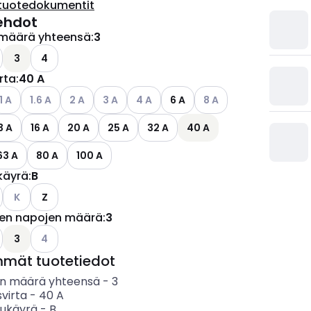
tuotedokumentit
ehdot
määrä yhteensä
:
3
ettävissä olevat vaihtoehdot
o käytettävissä olevat vaihtoehdot
3
4
irta
:
40 A
ettävissä olevat vaihtoehdot
atso käytettävissä olevat vaihtoehdot
Katso käytettävissä olevat vaihtoehdot
Katso käytettävissä olevat vaihtoehdot
Katso käytettävissä olevat vaihtoehdot
Katso käytettävissä olevat vaihtoehd
Katso käytettävissä ole
1 A
1.6 A
2 A
3 A
4 A
6 A
8 A
3 A
16 A
20 A
25 A
32 A
40 A
63 A
80 A
100 A
käyrä
:
B
Katso käytettävissä olevat vaihtoehdot
K
Z
jen napojen määrä
:
3
ettävissä olevat vaihtoehdot
o käytettävissä olevat vaihtoehdot
Katso käytettävissä olevat vaihtoehdot
3
4
mmät tuotetiedot
n määrä yhteensä
-
3
svirta
-
40
A
sukäyrä
-
B