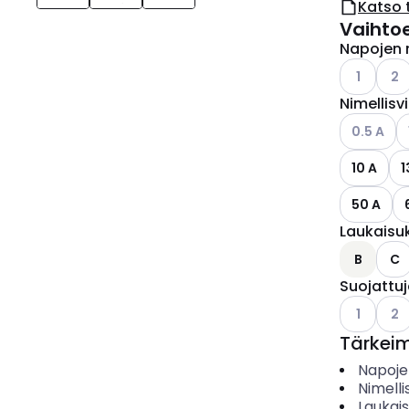
Katso 
Vaihto
Napojen 
Katso käyt
Kats
1
2
Nimellisv
Katso käyt
K
0.5 A
10 A
1
50 A
Laukaisu
B
C
Suojattu
Katso käyt
Kats
1
2
Tärkei
Napoje
Nimelli
Laukai