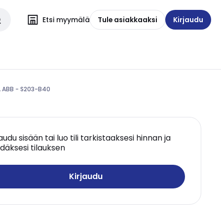
Etsi myymälä
Tule asiakkaaksi
Kirjaudu
A ABB - S203-B40
jaudu sisään tai luo tili tarkistaaksesi hinnan ja
däksesi tilauksen
Kirjaudu