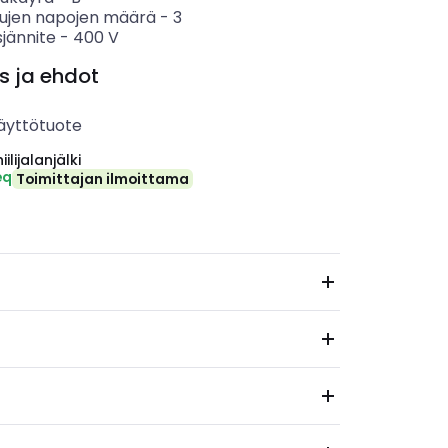
tujen napojen määrä
-
3
sjännite
-
400
V
s ja ehdot
äyttötuote
ilijalanjälki
eq
Toimittajan ilmoittama