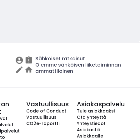
Sähköiset ratkaisut
Olemme sähköisen liiketoiminnan
ammattilainen
kan
Vastuullisuus
Asiakaspalvelu
t
Code of Conduct
Tule asiakkaaksi
Vastuullisuus
Ota yhteyttä
avat
CO2e-raportti
Yhteystiedot
lvelut
Asiakastili
ipalvelut
Asiakkaalle
to