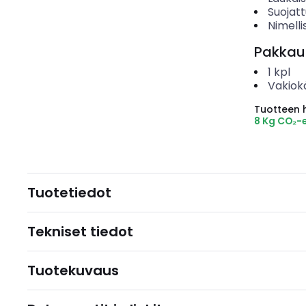
Suojat
Nimelli
Pakkau
1
kpl
Vakiok
Tuotteen hi
8 Kg CO₂-
Tuotetiedot
Tekniset tiedot
Tuotekuvaus