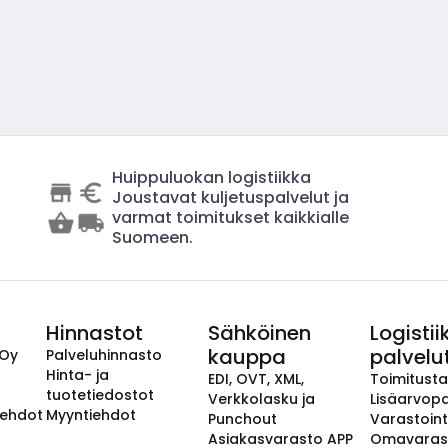
Huippuluokan logistiikka
Joustavat kuljetuspalvelut ja
varmat toimitukset kaikkialle
Suomeen.
Hinnastot
Sähköinen
Logistii
kauppa
palvelu
 Oy
Palveluhinnasto
Hinta- ja
EDI, OVT, XML,
Toimitust
tuotetiedostot
Verkkolasku ja
Lisäarvopa
aehdot
Myyntiehdot
Punchout
Varastoint
Asiakasvarasto APP
Omavaras