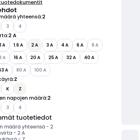
tuotedokumentit
ehdot
määrä yhteensä
:
2
ettävissä olevat vaihtoehdot
Katso käytettävissä olevat vaihtoehdot
Katso käytettävissä olevat vaihtoehdot
3
4
irta
:
2 A
Katso käytettävissä ole
1 A
1.6 A
2 A
3 A
4 A
6 A
8 A
so käytettävissä olevat vaihtoehdot
3 A
16 A
20 A
25 A
32 A
40 A
Katso käytettävissä olevat vaihtoehdot
Katso käytettävissä olevat vaihtoehdot
63 A
80 A
100 A
käyrä
:
Z
ettävissä olevat vaihtoehdot
o käytettävissä olevat vaihtoehdot
K
Z
jen napojen määrä
:
2
ettävissä olevat vaihtoehdot
Katso käytettävissä olevat vaihtoehdot
Katso käytettävissä olevat vaihtoehdot
3
4
mmät tuotetiedot
n määrä yhteensä
-
2
svirta
-
2
A
sukäyrä
-
Z