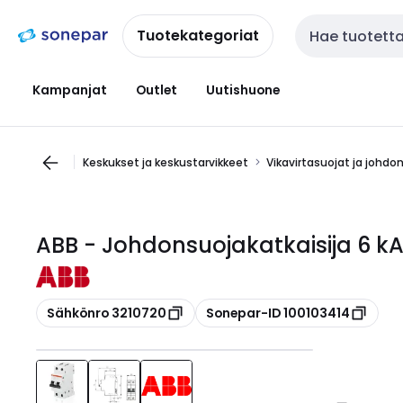
Siirry
Siirry
navigointiin
sisältöön
Tuotekategoriat
Haku
Kampanjat
Outlet
Uutishuone
Keskukset ja keskustarvikkeet
Vikavirtasuojat ja johdo
ABB - Johdonsuojakatkaisija 6 kA
Kopioi
Kopioi
Sähkönro 3210720
Sonepar-ID 100103414