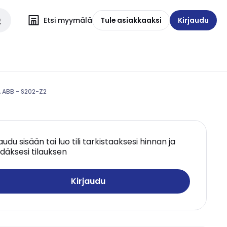
Etsi myymälä
Tule asiakkaaksi
Kirjaudu
A ABB - S202-Z2
jaudu sisään tai luo tili tarkistaaksesi hinnan ja
däksesi tilauksen
Kirjaudu