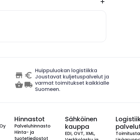
Huippuluokan logistiikka
Joustavat kuljetuspalvelut ja
varmat toimitukset kaikkialle
Suomeen.
Hinnastot
Sähköinen
Logistii
kauppa
palvelu
 Oy
Palveluhinnasto
Hinta- ja
EDI, OVT, XML,
Toimitust
tuotetiedostot
Verkkolasku ja
Lisäarvopa