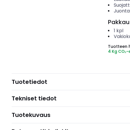
Suojat
Juonta
Pakkau
1
kpl
Vakiok
Tuotteen hi
4 Kg CO₂-
Tuotetiedot
Tekniset tiedot
Tuotekuvaus