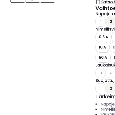
Katso 
Vaihto
Napojen 
Katso käyt
1
2
Nimellisv
0.5 A
Kat
10 A
1
50 A
Laukaisu
Katso käyt
Kats
B
C
Suojattu
Katso käyt
1
2
Tärkei
Napoje
Nimelli
Laukai