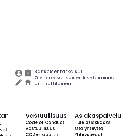
Sähköiset ratkaisut
Olemme sähköisen liiketoiminnan
ammattilainen
kan
Vastuullisuus
Asiakaspalvelu
t
Code of Conduct
Tule asiakkaaksi
Vastuullisuus
Ota yhteyttä
avat
CO2e-raportti
Yhteystiedot
lvelut