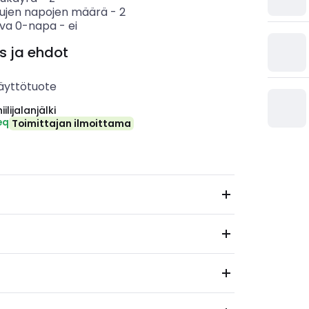
tujen napojen määrä
-
2
va 0-napa
-
ei
s ja ehdot
äyttötuote
ilijalanjälki
eq
Toimittajan ilmoittama