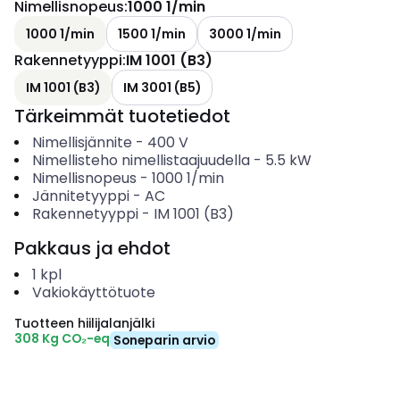
Nimellisnopeus
:
1000 1/min
1000 1/min
1500 1/min
3000 1/min
Rakennetyyppi
:
IM 1001 (B3)
IM 1001 (B3)
IM 3001 (B5)
Tärkeimmät tuotetiedot
Nimellisjännite
-
400
V
Nimellisteho nimellistaajuudella
-
5.5
kW
Nimellisnopeus
-
1000
1/min
Jännitetyyppi
-
AC
Rakennetyyppi
-
IM 1001 (B3)
Pakkaus ja ehdot
1
kpl
Vakiokäyttötuote
Tuotteen hiilijalanjälki
308 Kg CO₂-eq
Soneparin arvio