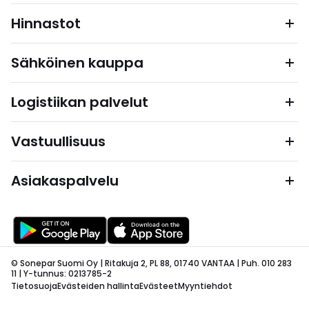
Hinnastot
Sähköinen kauppa
Logistiikan palvelut
Vastuullisuus
Asiakaspalvelu
© Sonepar Suomi Oy | Ritakuja 2, PL 88, 01740 VANTAA | Puh. 010 283
11 | Y-tunnus: 0213785-2
Tietosuoja
Evästeiden hallinta
Evästeet
Myyntiehdot