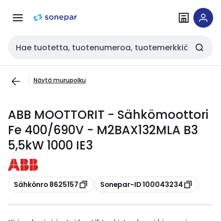
Siirry
Siirry
navigointiin
sisältöön
Haku
Näytä murupolku
ABB MOOTTORIT - Sähkömoottori
Fe 400/690V - M2BAX132MLA B3
5,5kW 1000 IE3
Kopioi
Kopioi
Sähkönro 8625157
Sonepar-ID 100043234