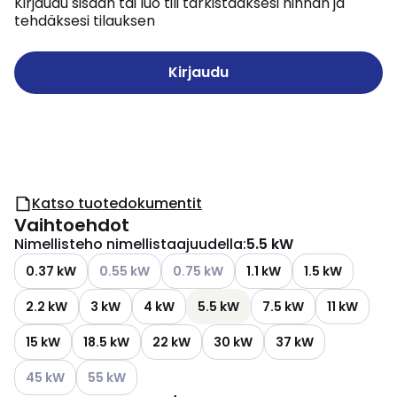
Kirjaudu sisään tai luo tili tarkistaaksesi hinnan ja
tehdäksesi tilauksen
Kirjaudu
Katso tuotedokumentit
Vaihtoehdot
Nimellisteho nimellistaajuudella
:
5.5 kW
Katso käytettävissä olevat vaihtoehdot
Katso käytettävissä olevat vaihtoehd
0.37 kW
0.55 kW
0.75 kW
1.1 kW
1.5 kW
2.2 kW
3 kW
4 kW
5.5 kW
7.5 kW
11 kW
15 kW
18.5 kW
22 kW
30 kW
37 kW
Katso käytettävissä olevat vaihtoehdot
Katso käytettävissä olevat vaihtoehdot
45 kW
55 kW