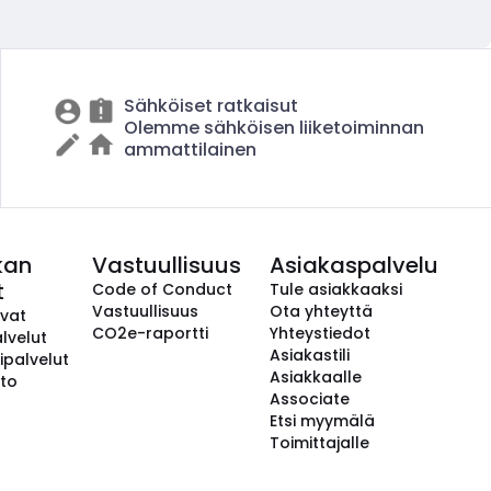
Sähköiset ratkaisut
Olemme sähköisen liiketoiminnan
ammattilainen
kan
Vastuullisuus
Asiakaspalvelu
t
Code of Conduct
Tule asiakkaaksi
Vastuullisuus
Ota yhteyttä
avat
CO2e-raportti
Yhteystiedot
lvelut
Asiakastili
ipalvelut
Asiakkaalle
to
Associate
Etsi myymälä
Toimittajalle