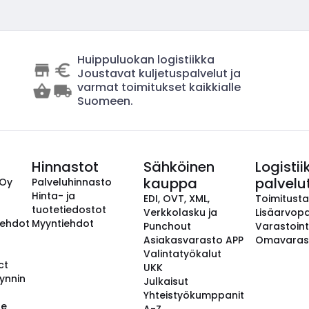
Huippuluokan logistiikka
Joustavat kuljetuspalvelut ja
varmat toimitukset kaikkialle
Suomeen.
Hinnastot
Sähköinen
Logistii
kauppa
palvelu
 Oy
Palveluhinnasto
Hinta- ja
EDI, OVT, XML,
Toimitust
tuotetiedostot
Verkkolasku ja
Lisäarvopa
aehdot
Myyntiehdot
Punchout
Varastoint
Asiakasvarasto APP
Omavaras
Valintatyökalut
ct
UKK
ynnin
Julkaisut
Yhteistyökumppanit
se