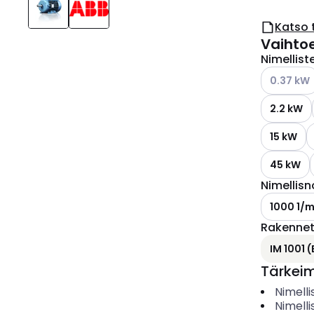
Katso 
Vaihto
Nimellist
Katso käyt
0.37 kW
2.2 kW
15 kW
45 kW
Nimellis
1000 1/m
Rakennet
IM 1001 (
Tärkei
Nimelli
Nimelli