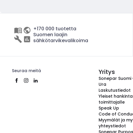
+170 000 tuotetta
Suomen laajin
sähkötarvikevalikoima
Seuraa meitä
Yritys
Sonepar Suomi
Ura
Laskutustiedot
Yleiset hankint
toimittajalle
Speak Up
Code of Condu
Myymälät ja my
yhteystiedot
Sonepar Purpo