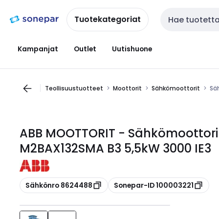
Siirry
Siirry
navigointiin
sisältöön
Tuotekategoriat
Haku
Kampanjat
Outlet
Uutishuone
Teollisuustuotteet
Moottorit
Sähkömoottorit
Sä
ABB MOOTTORIT - Sähkömoottori
M2BAX132SMA B3 5,5kW 3000 IE3
Kopioi
Kopioi
Sähkönro 8624488
Sonepar-ID 100003221