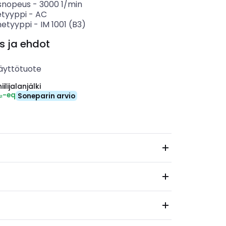
isnopeus
-
3000
1/min
etyyppi
-
AC
etyyppi
-
IM 1001 (B3)
s ja ehdot
äyttötuote
ilijalanjälki
₂-eq
Soneparin arvio