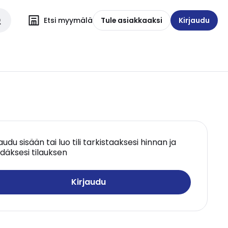
Etsi myymälä
Tule asiakkaaksi
Kirjaudu
jaudu sisään tai luo tili tarkistaaksesi hinnan ja
däksesi tilauksen
Kirjaudu