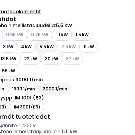
tuotedokumentit
ehdot
eho nimellistaajuudella
:
5.5 kW
ettävissä olevat vaihtoehdot
Katso käytettävissä olevat vaihtoehdot
Katso käytettävissä olevat vaihtoehdot
0.55 kW
0.75 kW
1.1 kW
1.5 kW
Katso käytettävissä olevat vaihtoeh
3 kW
4 kW
5.5 kW
7.5 kW
11 kW
Katso käytettävissä olevat vaihto
18.5 kW
22 kW
30 kW
37 kW
55 kW
nopeus
:
3000 1/min
in
1500 1/min
3000 1/min
yyppi
:
IM 1001 (B3)
B3)
IM 3001 (B5)
mmät tuotetiedot
sjännite
-
400
V
steho nimellistaajuudella
-
5.5
kW