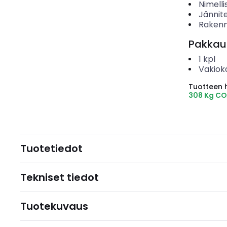
Nimell
Jännit
Rakenn
Pakkau
1
kpl
Vakiok
Tuotteen hi
308 Kg CO
Tuotetiedot
Tekniset tiedot
Tuotekuvaus