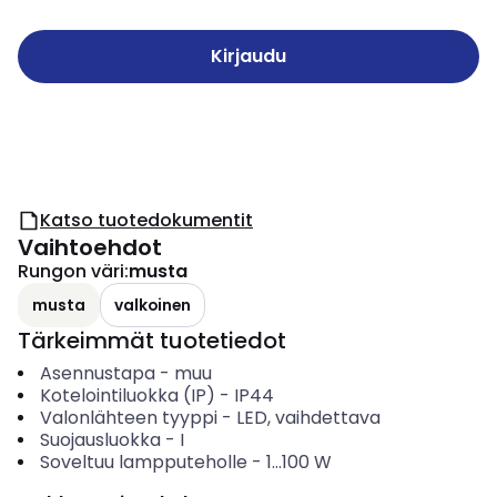
Kirjaudu
Katso tuotedokumentit
Vaihtoehdot
Rungon väri
:
musta
musta
valkoinen
Tärkeimmät tuotetiedot
Asennustapa
-
muu
Kotelointiluokka (IP)
-
IP44
Valonlähteen tyyppi
-
LED, vaihdettava
Suojausluokka
-
I
Soveltuu lampputeholle
-
1...100
W