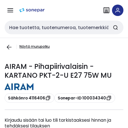
Siirry
Siirry
navigointiin
sisältöön
Haku
Näytä murupolku
AIRAM - Pihapiirivalaisin -
KARTANO PKT-2-U E27 75W MU
Kopioi
Kopioi
Sähkönro 4116406
Sonepar-ID 100034340
Kirjaudu sisään tai luo tili tarkistaaksesi hinnan ja
tehdäksesi tilauksen