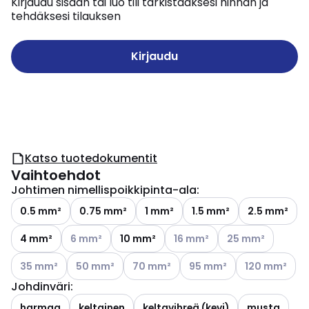
Kirjaudu sisään tai luo tili tarkistaaksesi hinnan ja
tehdäksesi tilauksen
Kirjaudu
Katso tuotedokumentit
Vaihtoehdot
Johtimen nimellispoikkipinta-ala
:
0.5 mm²
0.75 mm²
1 mm²
1.5 mm²
2.5 mm²
Katso käytettävissä olevat vaihtoehdot
Katso käytettävissä olevat v
Katso käytettäviss
4 mm²
6 mm²
10 mm²
16 mm²
25 mm²
Katso käytettävissä olevat vaihtoehdot
Katso käytettävissä olevat vaihtoehdot
Katso käytettävissä olevat vaihtoehdo
Katso käytettävissä oleva
Katso käytettä
35 mm²
50 mm²
70 mm²
95 mm²
120 mm²
Johdinväri
:
harmaa
keltainen
keltavihreä (kevi)
musta