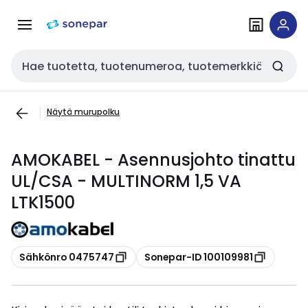
Siirry
Siirry
navigointiin
sisältöön
Haku
Näytä murupolku
AMOKABEL - Asennusjohto tinattu
UL/CSA - MULTINORM 1,5 VA
LTK1500
Kopioi
Kopioi
Sähkönro 0475747
Sonepar-ID 100109981