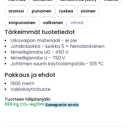
oranssi
punainen
ruskea
sininen
Katso käytettävissä olevat vai
sinipunainen
valkoinen
vihreä
Tärkeimmät tuotetiedot
Ulkovaipan materiaali
-
ei ole
Johdinluokka
-
luokka 5 = hienolankainen
Nimellisjännite U0
-
450
V
Nimellisjännite U
-
750
V
Johtimen suurin käyttölämpötila
-
105
°C
Pakkaus ja ehdot
1500
metri
Vakiokäyttötuote
Tuotteen hiilijalanjälki
556 Kg CO₂-eq/Km
Soneparin arvio