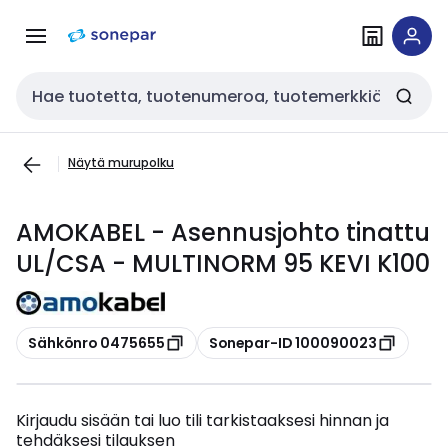
Siirry
Siirry
navigointiin
sisältöön
Haku
Näytä murupolku
AMOKABEL - Asennusjohto tinattu
UL/CSA - MULTINORM 95 KEVI K100
Kopioi
Kopioi
Sähkönro 0475655
Sonepar-ID 100090023
Kirjaudu sisään tai luo tili tarkistaaksesi hinnan ja
tehdäksesi tilauksen