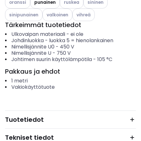
oranssi
punainen
ruskea
sininen
Katso käytettävissä olevat vaihtoehdot
Katso käytettävissä olevat vaihtoehdot
Katso käytettävissä olevat vai
sinipunainen
valkoinen
vihreä
Tärkeimmät tuotetiedot
Ulkovaipan materiaali
-
ei ole
Johdinluokka
-
luokka 5 = hienolankainen
Nimellisjännite U0
-
450
V
Nimellisjännite U
-
750
V
Johtimen suurin käyttölämpötila
-
105
°C
Pakkaus ja ehdot
1
metri
Vakiokäyttötuote
Tuotetiedot
Tekniset tiedot