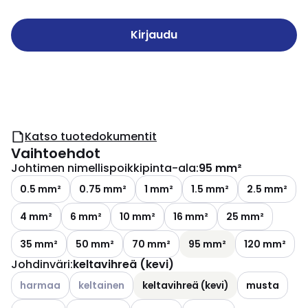
Kirjaudu
Katso tuotedokumentit
Vaihtoehdot
Johtimen nimellispoikkipinta-ala
:
95 mm²
0.5 mm²
0.75 mm²
1 mm²
1.5 mm²
2.5 mm²
4 mm²
6 mm²
10 mm²
16 mm²
25 mm²
35 mm²
50 mm²
70 mm²
95 mm²
120 mm²
Johdinväri
:
keltavihreä (kevi)
Katso käytettävissä olevat vaihtoehdot
Katso käytettävissä olevat vaihtoehdot
harmaa
keltainen
keltavihreä (kevi)
musta
Katso käytettävissä olevat vaihtoehdot
Katso käytettävissä olevat vaihtoeh
Katso käytettävissä oleva