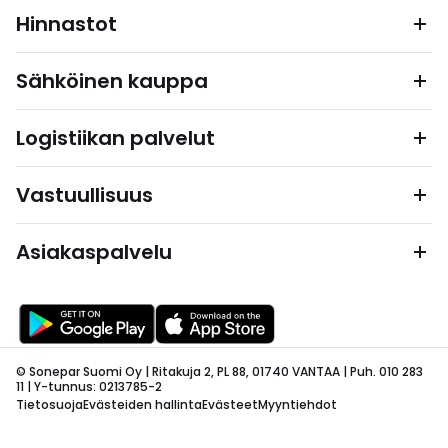
Hinnastot
Sähköinen kauppa
Logistiikan palvelut
Vastuullisuus
Asiakaspalvelu
© Sonepar Suomi Oy | Ritakuja 2, PL 88, 01740 VANTAA | Puh. 010 283
11 | Y-tunnus: 0213785-2
Tietosuoja
Evästeiden hallinta
Evästeet
Myyntiehdot