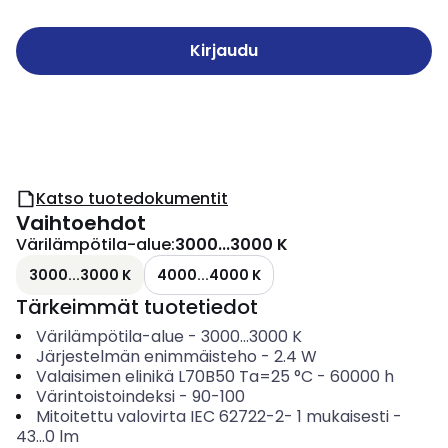
Kirjaudu
Katso tuotedokumentit
Vaihtoehdot
Värilämpötila-alue
:
3000...3000 K
3000...3000 K
4000...4000 K
Tärkeimmät tuotetiedot
Värilämpötila-alue
-
3000...3000
K
Järjestelmän enimmäisteho
-
2.4
W
Valaisimen elinikä L70B50 Ta=25 °C
-
60000
h
Värintoistoindeksi
-
90-100
Mitoitettu valovirta IEC 62722-2- 1 mukaisesti
-
43...0
lm