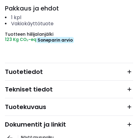
Pakkaus ja ehdot
1
kpl
Vakiokäyttötuote
Tuotteen hiilijalanjälki
123 Kg CO₂-eq
Soneparin arvio
Tuotetiedot
Tekniset tiedot
Tuotekuvaus
Dokumentit ja linkit
Näytä murupolku