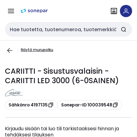
Siirry
Siirry
navigointiin
sisältöön
Haku
Näytä murupolku
CARIITTI - Sisustusvalaisin -
CARIITTI LED 3000 (6-0SAINEN)
Kopioi
Kopioi
Sähkönro 4197135
Sonepar-ID 100039548
Kirjaudu sisään tai luo tili tarkistaaksesi hinnan ja
tehdäksesi tilauksen