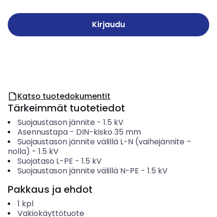
Kirjaudu
Katso tuotedokumentit
Tärkeimmät tuotetiedot
Suojaustason jännite
-
1.5
kV
Asennustapa
-
DIN-kisko 35 mm
Suojaustason jännite välillä L-N (vaihejännite –
nolla)
-
1.5
kV
Suojataso L-PE
-
1.5
kV
Suojaustason jännite välillä N-PE
-
1.5
kV
Pakkaus ja ehdot
1
kpl
Vakiokäyttötuote