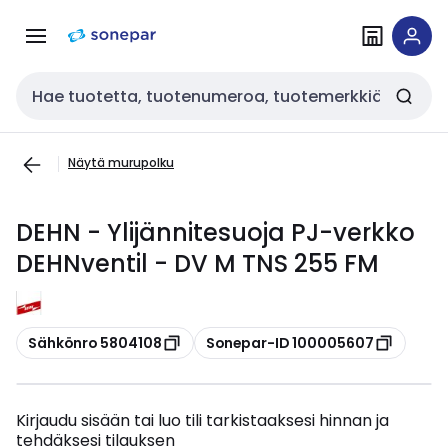
Siirry
Siirry
navigointiin
sisältöön
Haku
Näytä murupolku
DEHN - Ylijännitesuoja PJ-verkko
DEHNventil - DV M TNS 255 FM
Kopioi
Kopioi
Sähkönro 5804108
Sonepar-ID 100005607
Kirjaudu sisään tai luo tili tarkistaaksesi hinnan ja
tehdäksesi tilauksen