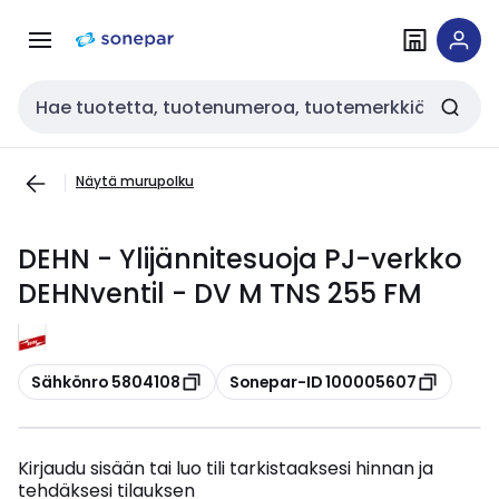
Siirry
Siirry
navigointiin
sisältöön
Haku
Näytä murupolku
DEHN - Ylijännitesuoja PJ-verkko
DEHNventil - DV M TNS 255 FM
Kopioi
Kopioi
Sähkönro 5804108
Sonepar-ID 100005607
Kirjaudu sisään tai luo tili tarkistaaksesi hinnan ja
tehdäksesi tilauksen