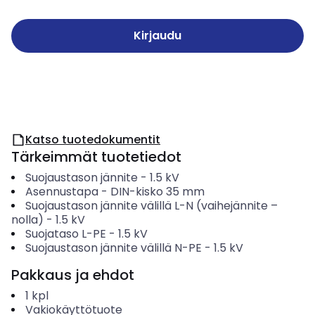
Kirjaudu
Katso tuotedokumentit
Tärkeimmät tuotetiedot
Suojaustason jännite
-
1.5
kV
Asennustapa
-
DIN-kisko 35 mm
Suojaustason jännite välillä L-N (vaihejännite –
nolla)
-
1.5
kV
Suojataso L-PE
-
1.5
kV
Suojaustason jännite välillä N-PE
-
1.5
kV
Pakkaus ja ehdot
1
kpl
Vakiokäyttötuote