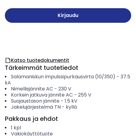
Kirjaudu
Katso tuotedokumentit
Tärkeimmät tuotetiedot
Salamaniskun impulssipurkausvirta (10/350)
-
37.5
kA
Nimellisjännite AC
-
230
V
Korkein jatkuva jännite AC
-
255
V
Suojaustason jännite
-
1.5
kV
Jakelujärjestelmä TN
-
kyllä
Pakkaus ja ehdot
1
kpl
Vakiokäyttötuote