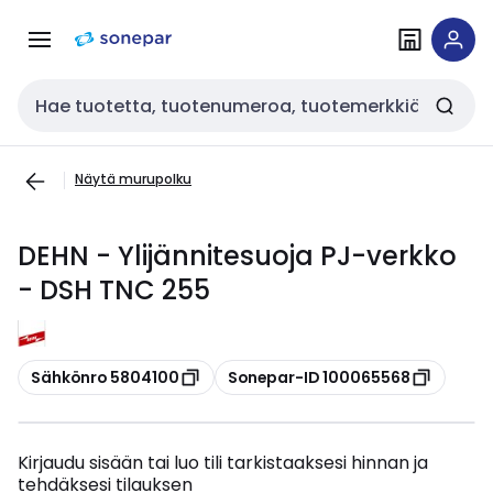
Siirry
Siirry
navigointiin
sisältöön
Haku
Näytä murupolku
DEHN - Ylijännitesuoja PJ-verkko
- DSH TNC 255
Kopioi
Kopioi
Sähkönro 5804100
Sonepar-ID 100065568
Kirjaudu sisään tai luo tili tarkistaaksesi hinnan ja
tehdäksesi tilauksen