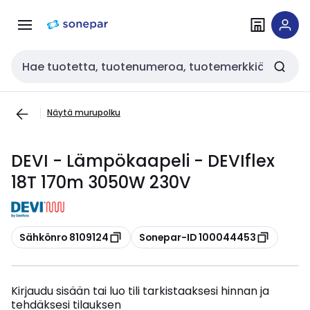
Siirry
Siirry
navigointiin
sisältöön
Haku
Näytä murupolku
DEVI - Lämpökaapeli - DEVIflex
18T 170m 3050W 230V
Kopioi
Kopioi
Sähkönro 8109124
Sonepar-ID 100044453
Kirjaudu sisään tai luo tili tarkistaaksesi hinnan ja
tehdäksesi tilauksen