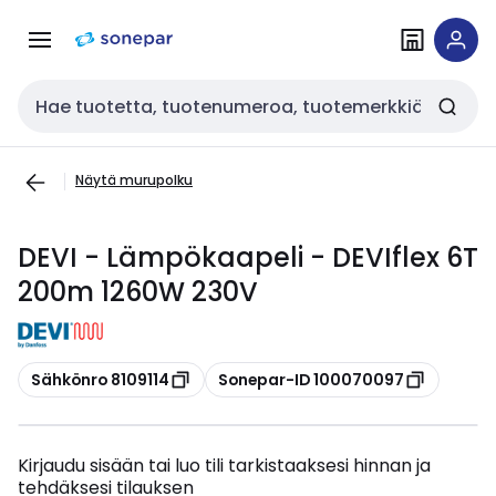
Siirry
Siirry
navigointiin
sisältöön
Haku
Näytä murupolku
DEVI - Lämpökaapeli - DEVIflex 6T
200m 1260W 230V
Kopioi
Kopioi
Sähkönro 8109114
Sonepar-ID 100070097
Kirjaudu sisään tai luo tili tarkistaaksesi hinnan ja
tehdäksesi tilauksen