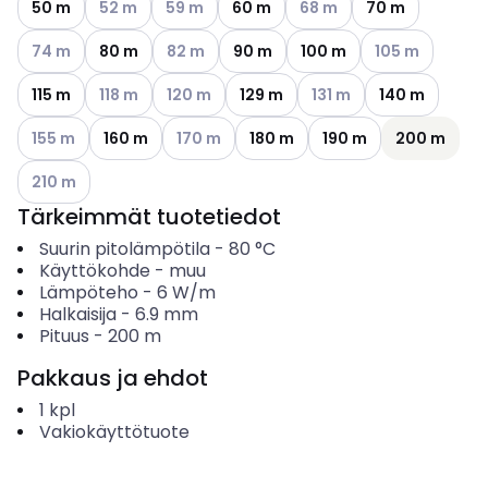
50 m
52 m
59 m
60 m
68 m
70 m
Katso käytettävissä olevat vaihtoehdot
Katso käytettävissä olevat vaihtoehdot
Katso käytettävi
74 m
80 m
82 m
90 m
100 m
105 m
Katso käytettävissä olevat vaihtoehdot
Katso käytettävissä olevat vaihtoehdot
Katso käytettävissä olev
115 m
118 m
120 m
129 m
131 m
140 m
Katso käytettävissä olevat vaihtoehdot
Katso käytettävissä olevat vaihtoehdot
155 m
160 m
170 m
180 m
190 m
200 m
Katso käytettävissä olevat vaihtoehdot
210 m
Tärkeimmät tuotetiedot
Suurin pitolämpötila
-
80
°C
Käyttökohde
-
muu
Lämpöteho
-
6
W/m
Halkaisija
-
6.9
mm
Pituus
-
200
m
Pakkaus ja ehdot
1
kpl
Vakiokäyttötuote