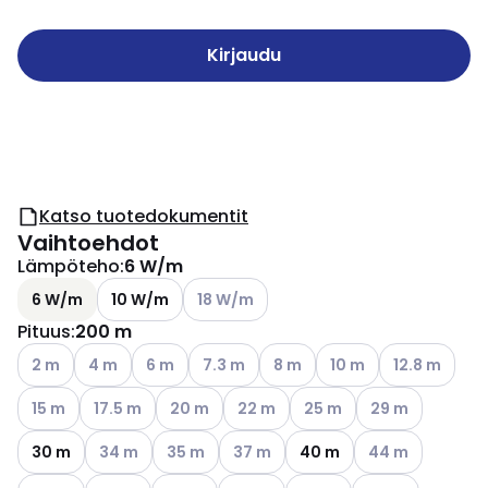
Kirjaudu
Katso tuotedokumentit
Vaihtoehdot
Lämpöteho
:
6 W/m
Katso käytettävissä olevat vaihtoehdot
6 W/m
10 W/m
18 W/m
Pituus
:
200 m
Katso käytettävissä olevat vaihtoehdot
Katso käytettävissä olevat vaihtoehdot
Katso käytettävissä olevat vaihtoehdot
Katso käytettävissä olevat vaihtoehdot
Katso käytettävissä olevat va
Katso käytettävissä o
Katso käytett
2 m
4 m
6 m
7.3 m
8 m
10 m
12.8 m
Katso käytettävissä olevat vaihtoehdot
Katso käytettävissä olevat vaihtoehdot
Katso käytettävissä olevat vaihtoehdot
Katso käytettävissä olevat vaihto
Katso käytettävissä oleva
Katso käytettävi
15 m
17.5 m
20 m
22 m
25 m
29 m
Katso käytettävissä olevat vaihtoehdot
Katso käytettävissä olevat vaihtoehdot
Katso käytettävissä olevat vaihtoe
Katso käytettävi
30 m
34 m
35 m
37 m
40 m
44 m
Katso käytettävissä olevat vaihtoehdot
Katso käytettävissä olevat vaihtoehdot
Katso käytettävissä oleva