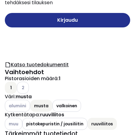
tehdäksesi tilauksen
Kirjaudu
Katso tuotedokumentit
Vaihtoehdot
Pistorasioiden määrä
:
1
Katso käytettävissä olevat vaihtoehdot
1
2
Väri
:
musta
Katso käytettävissä olevat vaihtoehdot
alumiini
musta
valkoinen
Kytkentätapa
:
ruuviliitos
Katso käytettävissä olevat vaihtoehdot
muu
pistokepuristin / jousiliitin
ruuviliitos
Tärkeimmät tuotetiedot