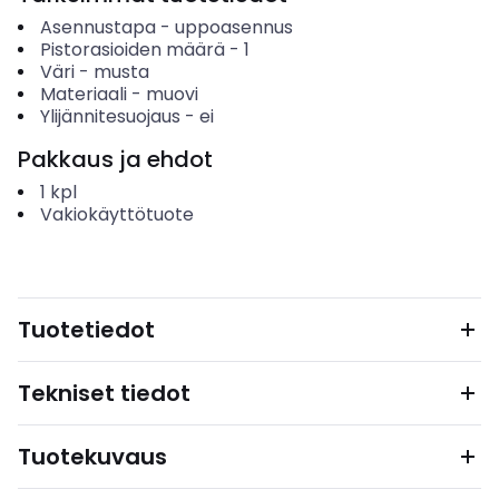
Asennustapa
-
uppoasennus
Pistorasioiden määrä
-
1
Väri
-
musta
Materiaali
-
muovi
Ylijännitesuojaus
-
ei
Pakkaus ja ehdot
1
kpl
Vakiokäyttötuote
Tuotetiedot
Tekniset tiedot
Tuotekuvaus