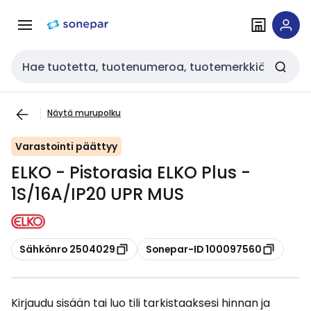
Siirry
Siirry
navigointiin
sisältöön
Haku
Näytä murupolku
Varastointi päättyy
ELKO - Pistorasia ELKO Plus -
1S/16A/IP20 UPR MUS
Kopioi
Kopioi
Sähkönro 2504029
Sonepar-ID 100097560
Kirjaudu sisään tai luo tili tarkistaaksesi hinnan ja