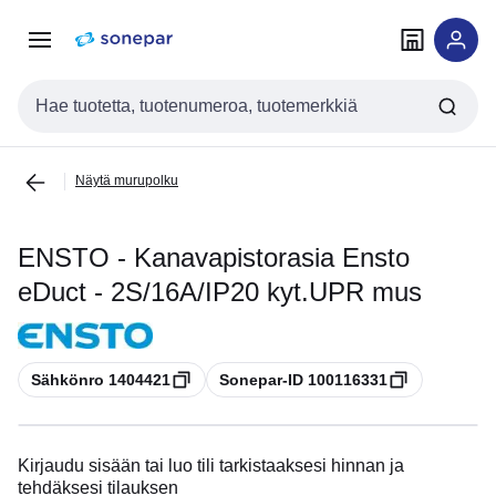
Siirry
Siirry
navigointiin
sisältöön
Haku
Näytä murupolku
ENSTO - Kanavapistorasia Ensto
eDuct - 2S/16A/IP20 kyt.UPR mus
Kopioi
Kopioi
Sähkönro 1404421
Sonepar-ID 100116331
Kirjaudu sisään tai luo tili tarkistaaksesi hinnan ja
tehdäksesi tilauksen