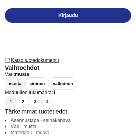
Kirjaudu
Katso tuotedokumentit
Vaihtoehdot
Väri
:
musta
musta
sininen
valkoinen
Moduulien lukumäärä
:
1
1
2
3
4
Tärkeimmät tuotetiedot
Asennustapa
-
seinäkanava
Väri
-
musta
Materiaali
-
muovi