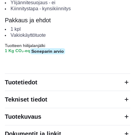
Ylijännitesuojaus
-
ei
Kiinnitystapa
-
kynsikiinnitys
Pakkaus ja ehdot
1
kpl
Vakiokäyttötuote
Tuotteen hiilijalanjälki
1 Kg CO₂-eq
Soneparin arvio
Tuotetiedot
Tekniset tiedot
Tuotekuvaus
Dokumentit ja linkit