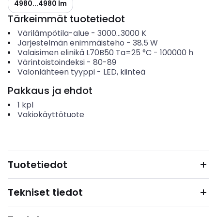
4980...4980 lm
Tärkeimmät tuotetiedot
Värilämpötila-alue
-
3000...3000
K
Järjestelmän enimmäisteho
-
38.5
W
Valaisimen elinikä L70B50 Ta=25 °C
-
100000
h
Värintoistoindeksi
-
80-89
Valonlähteen tyyppi
-
LED, kiinteä
Pakkaus ja ehdot
1
kpl
Vakiokäyttötuote
Tuotetiedot
Tekniset tiedot