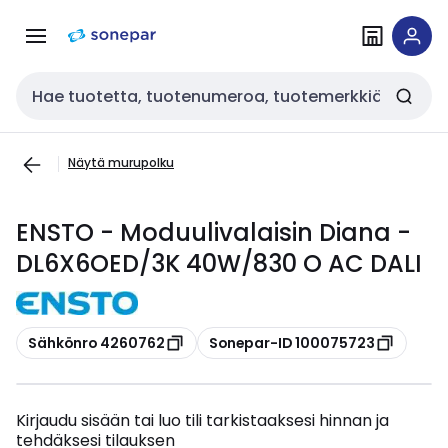
Siirry
Siirry
navigointiin
sisältöön
Haku
Näytä murupolku
ENSTO - Moduulivalaisin Diana -
DL6X6OED/3K 40W/830 O AC DALI
Kopioi
Kopioi
Sähkönro 4260762
Sonepar-ID 100075723
Kirjaudu sisään tai luo tili tarkistaaksesi hinnan ja
tehdäksesi tilauksen