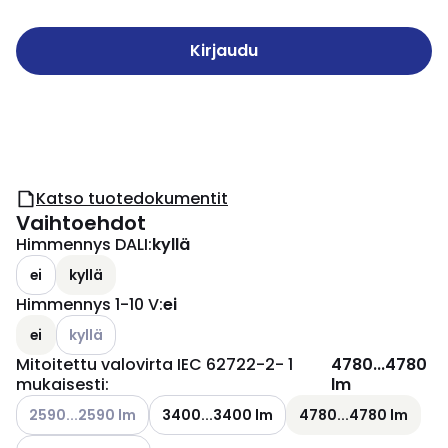
Kirjaudu
Katso tuotedokumentit
Vaihtoehdot
Himmennys DALI
:
kyllä
ei
kyllä
Himmennys 1-10 V
:
ei
Katso käytettävissä olevat vaihtoehdot
ei
kyllä
Mitoitettu valovirta IEC 62722-2- 1
4780...4780
mukaisesti
:
lm
Katso käytettävissä olevat vaihtoehdot
2590...2590 lm
3400...3400 lm
4780...4780 lm