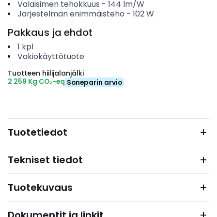
Valaisimen tehokkuus
-
144
lm/W
Järjestelmän enimmäisteho
-
102
W
Pakkaus ja ehdot
1
kpl
Vakiokäyttötuote
Tuotteen hiilijalanjälki
2 259 Kg CO₂-eq
Soneparin arvio
Tuotetiedot
Tekniset tiedot
Tuotekuvaus
Dokumentit ja linkit