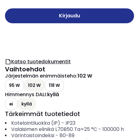
Kirjaudu
Katso tuotedokumentit
Vaihtoehdot
Järjestelmän enimmäisteho
:
102 W
95 W
102 W
118 W
Himmennys DALI
:
kyllä
ei
kyllä
Tärkeimmät tuotetiedot
Kotelointiluokka (IP)
-
IP23
Valaisimen elinikä L70B50 Ta=25 °C
-
100000
h
Värintoistoindeksi
-
80-89