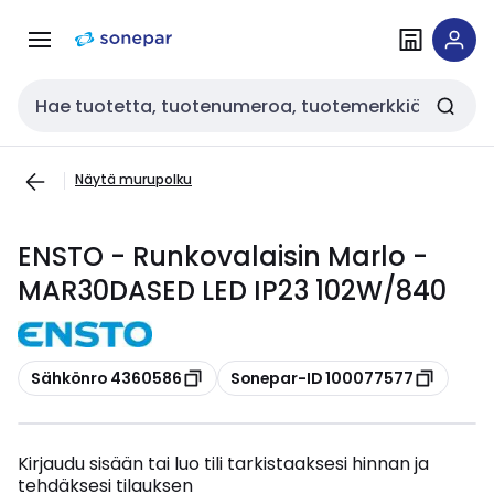
Siirry
Siirry
navigointiin
sisältöön
Haku
Näytä murupolku
ENSTO - Runkovalaisin Marlo -
MAR30DASED LED IP23 102W/840
Kopioi
Kopioi
Sähkönro 4360586
Sonepar-ID 100077577
Kirjaudu sisään tai luo tili tarkistaaksesi hinnan ja
tehdäksesi tilauksen