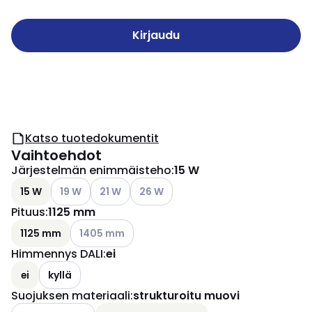
Kirjaudu
Katso tuotedokumentit
Vaihtoehdot
Järjestelmän enimmäisteho
:
15 W
Katso käytettävissä olevat vaihtoehdot
Katso käytettävissä olevat vaihtoehdot
Katso käytettävissä olevat vaihtoehd
15 W
19 W
21 W
26 W
Pituus
:
1125 mm
Katso käytettävissä olevat vaihtoehdot
1125 mm
1405 mm
Himmennys DALI
:
ei
ei
kyllä
Suojuksen materiaali
:
strukturoitu muovi
Katso käytettävissä olevat vaihtoehdot