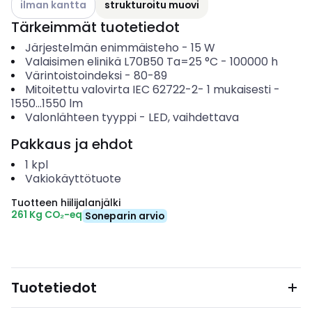
ilman kantta
strukturoitu muovi
Tärkeimmät tuotetiedot
Järjestelmän enimmäisteho
-
15
W
Valaisimen elinikä L70B50 Ta=25 °C
-
100000
h
Värintoistoindeksi
-
80-89
Mitoitettu valovirta IEC 62722-2- 1 mukaisesti
-
1550...1550
lm
Valonlähteen tyyppi
-
LED, vaihdettava
Pakkaus ja ehdot
1
kpl
Vakiokäyttötuote
Tuotteen hiilijalanjälki
261 Kg CO₂-eq
Soneparin arvio
Tuotetiedot