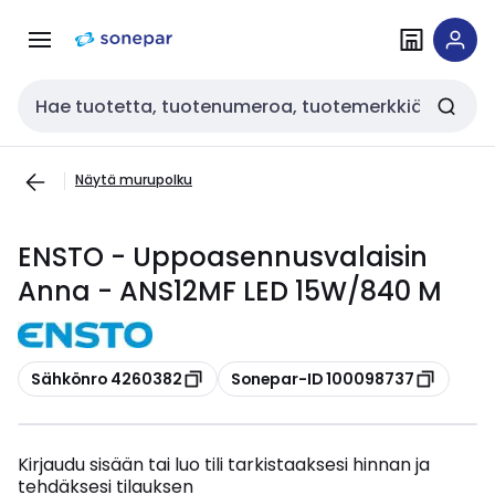
Siirry
Siirry
navigointiin
sisältöön
Haku
Näytä murupolku
ENSTO - Uppoasennusvalaisin
Anna - ANS12MF LED 15W/840 M
Kopioi
Kopioi
Sähkönro 4260382
Sonepar-ID 100098737
Kirjaudu sisään tai luo tili tarkistaaksesi hinnan ja
tehdäksesi tilauksen