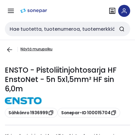
Siirry
Siirry
navigointiin
sisältöön
Haku
Näytä murupolku
ENSTO - Pistoliitinjohtosarja HF
EnstoNet - 5n 5x1,5mm² HF sin
6,0m
Kopioi
Kopioi
Sähkönro 1936999
Sonepar-ID 100015704