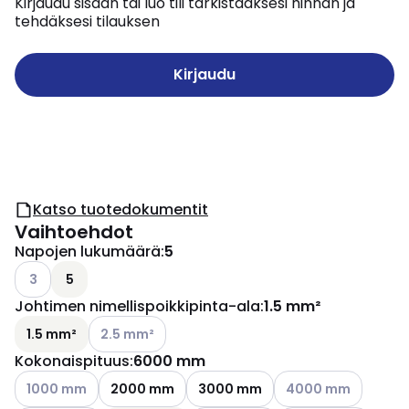
Kirjaudu sisään tai luo tili tarkistaaksesi hinnan ja
tehdäksesi tilauksen
Kirjaudu
Katso tuotedokumentit
Vaihtoehdot
Napojen lukumäärä
:
5
Katso käytettävissä olevat vaihtoehdot
3
5
Johtimen nimellispoikkipinta-ala
:
1.5 mm²
Katso käytettävissä olevat vaihtoehdot
1.5 mm²
2.5 mm²
Kokonaispituus
:
6000 mm
Katso käytettävissä olevat vaihtoehdot
Katso käytettävissä 
1000 mm
2000 mm
3000 mm
4000 mm