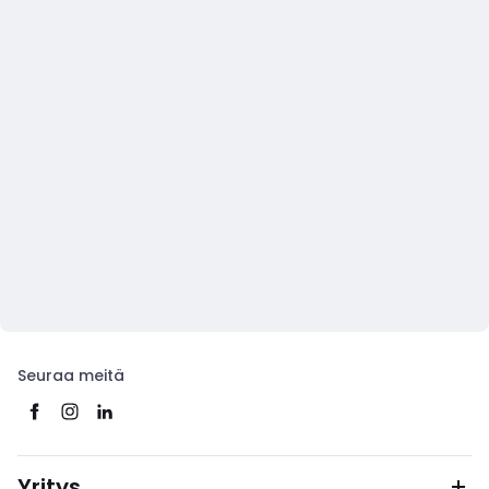
Seuraa meitä
Yritys