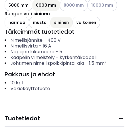
Katso käytettävissä olevat vaihto
Katso käytettävissä
5000 mm
6000 mm
8000 mm
10000 mm
Rungon väri
:
sininen
harmaa
musta
sininen
valkoinen
Tärkeimmät tuotetiedot
Nimellisjännite
-
400
V
Nimellisvirta
-
16
A
Napojen lukumäärä
-
5
Kaapelin viimeistely
-
kytkentäkaapeli
Johtimen nimellispoikkipinta-ala
-
1.5
mm²
Pakkaus ja ehdot
10
kpl
Vakiokäyttötuote
Tuotetiedot