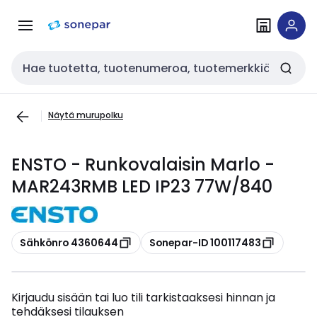
Siirry
Siirry
navigointiin
sisältöön
Haku
Näytä murupolku
ENSTO - Runkovalaisin Marlo -
MAR243RMB LED IP23 77W/840
Kopioi
Kopioi
Sähkönro 4360644
Sonepar-ID 100117483
Kirjaudu sisään tai luo tili tarkistaaksesi hinnan ja
tehdäksesi tilauksen