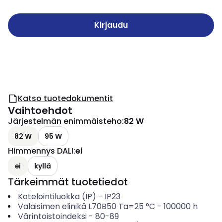
Kirjaudu
Katso tuotedokumentit
Vaihtoehdot
Järjestelmän enimmäisteho
:
82 W
82 W
95 W
Himmennys DALI
:
ei
ei
kyllä
Tärkeimmät tuotetiedot
Kotelointiluokka (IP)
-
IP23
Valaisimen elinikä L70B50 Ta=25 °C
-
100000
h
Värintoistoindeksi
-
80-89