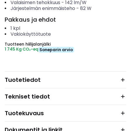
Valaisimen tehokkuus
-
142
lm/W
Järjestelmän enimmäisteho
-
82
W
Pakkaus ja ehdot
1
kpl
Vakiokäyttötuote
Tuotteen hiilijalanjälki
1 745 Kg CO₂-eq
Soneparin arvio
Tuotetiedot
Tekniset tiedot
Tuotekuvaus
Dokumentit ja linkit