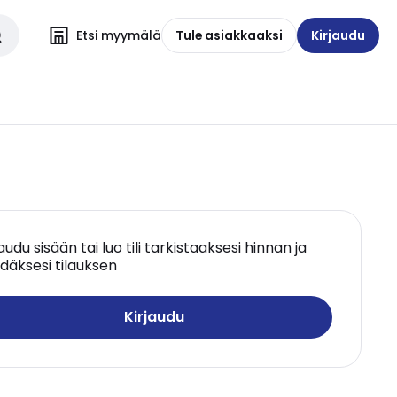
Etsi myymälä
Tule asiakkaaksi
Kirjaudu
jaudu sisään tai luo tili tarkistaaksesi hinnan ja
däksesi tilauksen
Kirjaudu