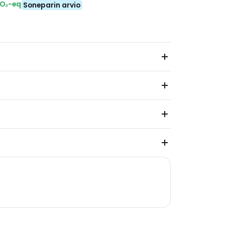
CO₂-eq
Soneparin arvio