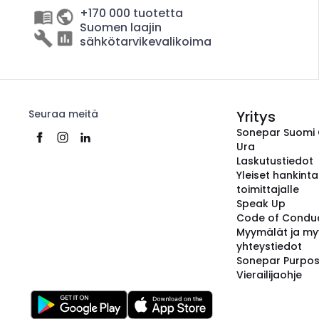
+170 000 tuotetta
Suomen laajin
sähkötarvikevalikoima
Seuraa meitä
Yritys
Sonepar Suomi
Ura
Laskutustiedot
Yleiset hankint
toimittajalle
Speak Up
Code of Condu
Myymälät ja my
yhteystiedot
Sonepar Purpo
Vierailijaohje