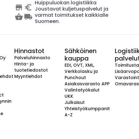
Huippuluokan logistiikka
Joustavat kuljetuspalvelut ja
varmat toimitukset kaikkialle
Suomeen.
Hinnastot
Sähköinen
Logistii
kauppa
palvelu
 Oy
Palveluhinnasto
Hinta- ja
EDI, OVT, XML,
Toimitust
tuotetiedostot
Verkkolasku ja
Lisäarvopa
aehdot
Myyntiehdot
Punchout
Varastoint
Asiakasvarasto APP
Omavaras
Valintatyökalut
ct
UKK
ynnin
Julkaisut
Yhteistyökumppanit
se
A-Z