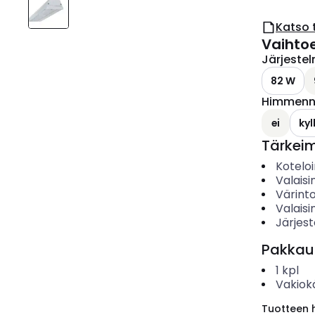
Katso 
Vaihto
Järjeste
82 W
Himmenny
ei
kyl
Tärkei
Koteloi
Valais
Värinto
Valais
Järjes
Pakkau
1
kpl
Vakiok
Tuotteen hi