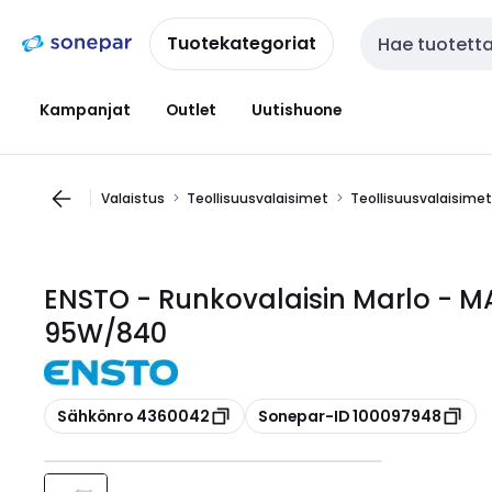
Siirry
Siirry
navigointiin
sisältöön
Tuotekategoriat
Haku
Kampanjat
Outlet
Uutishuone
Valaistus
Teollisuusvalaisimet
Teollisuusvalaisimet
ENSTO - Runkovalaisin Marlo - 
95W/840
Kopioi
Kopioi
Sähkönro 4360042
Sonepar-ID 100097948