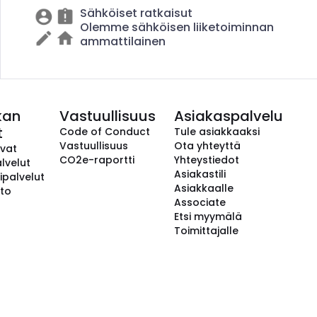
Sähköiset ratkaisut
Olemme sähköisen liiketoiminnan
ammattilainen
kan
Vastuullisuus
Asiakaspalvelu
t
Code of Conduct
Tule asiakkaaksi
Vastuullisuus
Ota yhteyttä
avat
CO2e-raportti
Yhteystiedot
lvelut
Asiakastili
ipalvelut
Asiakkaalle
to
Associate
Etsi myymälä
Toimittajalle