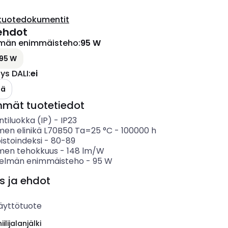
tuotedokumentit
ehdot
lmän enimmäisteho
:
95 W
95 W
s DALI
:
ei
lä
mmät tuotetiedot
ntiluokka (IP)
-
IP23
imen elinikä L70B50 Ta=25 °C
-
100000
h
istoindeksi
-
80-89
imen tehokkuus
-
148
lm/W
telmän enimmäisteho
-
95
W
s ja ehdot
äyttötuote
ilijalanjälki