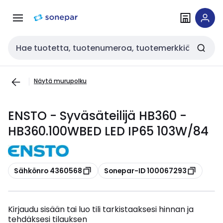
Siirry
Siirry
navigointiin
sisältöön
Haku
Näytä murupolku
ENSTO - Syväsäteilijä HB360 -
HB360.100WBED LED IP65 103W/84
Kopioi
Kopioi
Sähkönro 4360568
Sonepar-ID 100067293
Kirjaudu sisään tai luo tili tarkistaaksesi hinnan ja
tehdäksesi tilauksen