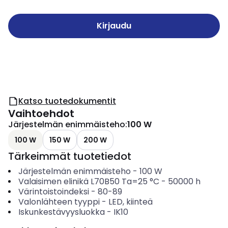
Kirjaudu
Katso tuotedokumentit
Vaihtoehdot
Järjestelmän enimmäisteho
:
100 W
100 W
150 W
200 W
Tärkeimmät tuotetiedot
Järjestelmän enimmäisteho
-
100
W
Valaisimen elinikä L70B50 Ta=25 °C
-
50000
h
Värintoistoindeksi
-
80-89
Valonlähteen tyyppi
-
LED, kiinteä
Iskunkestävyysluokka
-
IK10