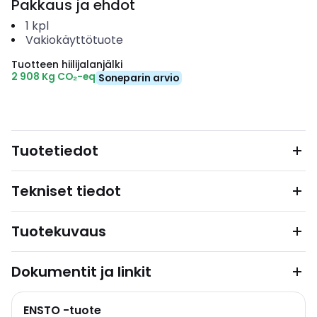
Pakkaus ja ehdot
1
kpl
Vakiokäyttötuote
Tuotteen hiilijalanjälki
2 908 Kg CO₂-eq
Soneparin arvio
Tuotetiedot
Tekniset tiedot
Tuotekuvaus
Dokumentit ja linkit
ENSTO -tuote