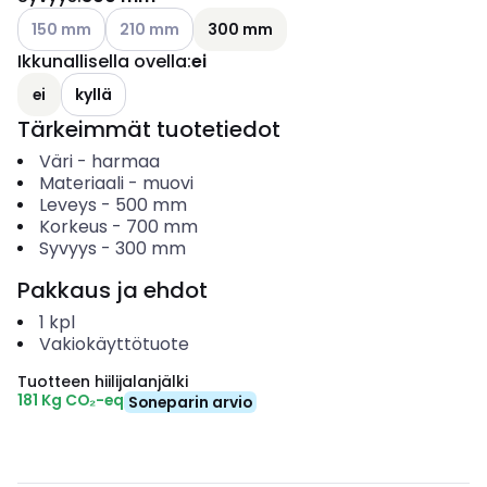
Katso käytettävissä olevat vaihtoehdot
Katso käytettävissä olevat vaihtoehdot
150 mm
210 mm
300 mm
Ikkunallisella ovella
:
ei
ei
kyllä
Tärkeimmät tuotetiedot
Väri
-
harmaa
Materiaali
-
muovi
Leveys
-
500
mm
Korkeus
-
700
mm
Syvyys
-
300
mm
Pakkaus ja ehdot
1
kpl
Vakiokäyttötuote
Tuotteen hiilijalanjälki
181 Kg CO₂-eq
Soneparin arvio