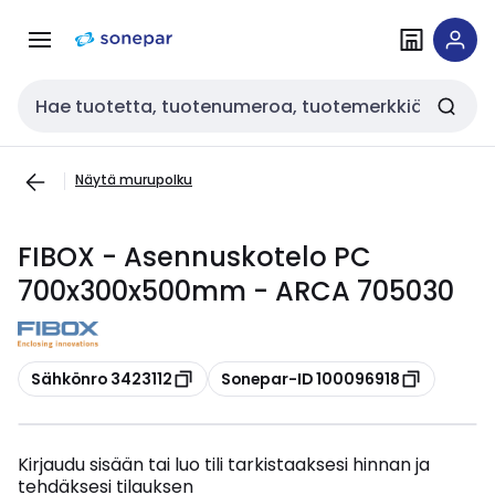
Siirry
Siirry
navigointiin
sisältöön
Haku
Näytä murupolku
FIBOX - Asennuskotelo PC
700x300x500mm - ARCA 705030
Kopioi
Kopioi
Sähkönro 3423112
Sonepar-ID 100096918
Kirjaudu sisään tai luo tili tarkistaaksesi hinnan ja
tehdäksesi tilauksen