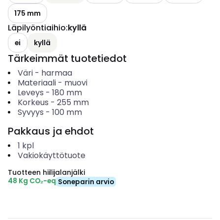
175 mm
Läpilyöntiaihio
:
kyllä
ei
kyllä
Tärkeimmät tuotetiedot
Väri
-
harmaa
Materiaali
-
muovi
Leveys
-
180
mm
Korkeus
-
255
mm
Syvyys
-
100
mm
Pakkaus ja ehdot
1
kpl
Vakiokäyttötuote
Tuotteen hiilijalanjälki
48 Kg CO₂-eq
Soneparin arvio