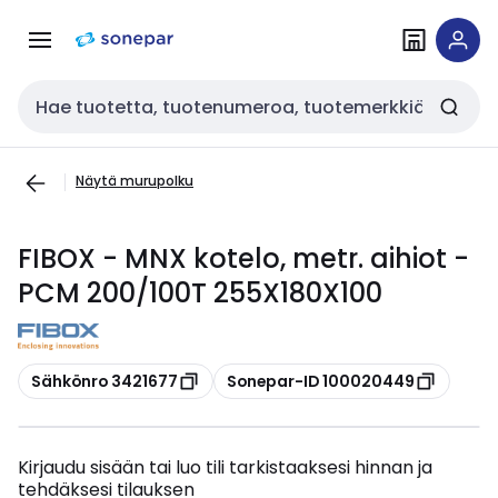
Siirry
Siirry
navigointiin
sisältöön
Haku
Näytä murupolku
FIBOX - MNX kotelo, metr. aihiot -
PCM 200/100T 255X180X100
Kopioi
Kopioi
Sähkönro 3421677
Sonepar-ID 100020449
Kirjaudu sisään tai luo tili tarkistaaksesi hinnan ja
tehdäksesi tilauksen