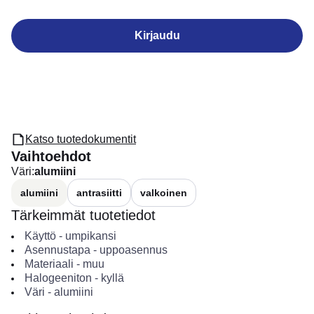
Kirjaudu
Katso tuotedokumentit
Vaihtoehdot
Väri
:
alumiini
alumiini
antrasiitti
valkoinen
Tärkeimmät tuotetiedot
Käyttö
-
umpikansi
Asennustapa
-
uppoasennus
Materiaali
-
muu
Halogeeniton
-
kyllä
Väri
-
alumiini