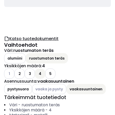
Katso tuotedokumentit
Vaihtoehdot
Väri
:
ruostumaton teräs
alumiini
ruostumaton teräs
Yksikköjen määrä
:
4
Katso käytettävissä olevat vaihtoehdot
1
2
3
4
5
Asennussuunta
:
vaakasuuntainen
Katso käytettävissä olevat vaihtoehdot
pystysuora
vaaka ja pysty
vaakasuuntainen
Tärkeimmät tuotetiedot
Väri
-
ruostumaton teräs
Yksikköjen määrä
-
4