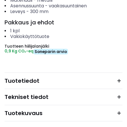
Materiaali
-
metalli
Asennussuunta
-
vaakasuuntainen
Leveys
-
300
mm
Pakkaus ja ehdot
1
kpl
Vakiokäyttötuote
Tuotteen hiilijalanjälki
0,9 Kg CO₂-eq
Soneparin arvio
Tuotetiedot
Tekniset tiedot
Tuotekuvaus