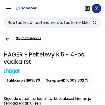
Siirry
Siirry
navigointiin
sisältöön
Haku
Näytä murupolku
HAGER - Peitelevy K.5 - 4-os.
vaaka rst
Kopioi
Kopioi
Sähkönro 2111690
Sonepar-ID 100091802
Kirjaudu sisään tai luo tili tarkistaaksesi hinnan ja
tehdäksesi tilauksen