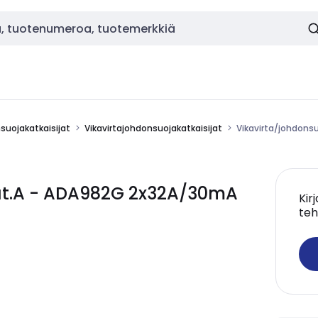
nsuojakatkaisijat
Vikavirtajohdonsuojakatkaisijat
Vikavirta/johdons
at.A - ADA982G 2x32A/30mA
Kir
teh