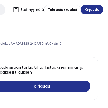
Etsi myymälä
Tule asiakkaaksi
Kirjaudu
uojakat.A - ADA982G 2x32A/30mA C-käyrä
jaudu sisään tai luo tili tarkistaaksesi hinnan ja
däksesi tilauksen
Kirjaudu