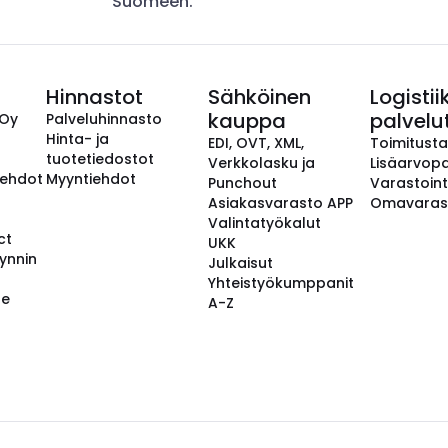
Suomeen.
Hinnastot
Sähköinen
Logistii
kauppa
palvelu
 Oy
Palveluhinnasto
Hinta- ja
EDI, OVT, XML,
Toimitust
tuotetiedostot
Verkkolasku ja
Lisäarvopa
aehdot
Myyntiehdot
Punchout
Varastoint
Asiakasvarasto APP
Omavaras
Valintatyökalut
ct
UKK
ynnin
Julkaisut
Yhteistyökumppanit
se
A-Z