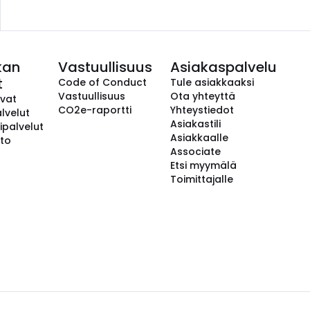
kan
Vastuullisuus
Asiakaspalvelu
t
Code of Conduct
Tule asiakkaaksi
Vastuullisuus
Ota yhteyttä
avat
CO2e-raportti
Yhteystiedot
lvelut
Asiakastili
ipalvelut
Asiakkaalle
to
Associate
Etsi myymälä
Toimittajalle