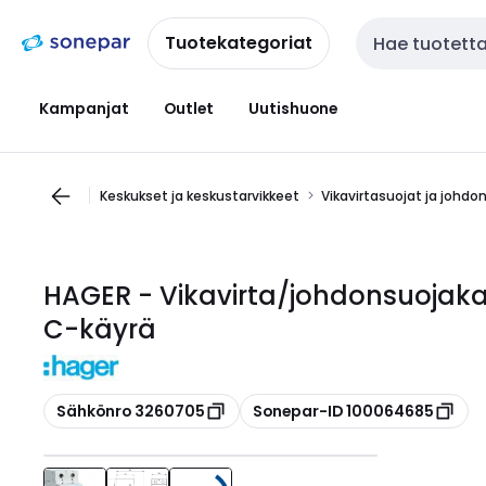
Siirry
Siirry
navigointiin
sisältöön
Tuotekategoriat
Haku
Kampanjat
Outlet
Uutishuone
Keskukset ja keskustarvikkeet
Vikavirtasuojat ja johdo
HAGER - Vikavirta/johdonsuojak
C-käyrä
Kopioi
Kopioi
Sähkönro 3260705
Sonepar-ID 100064685