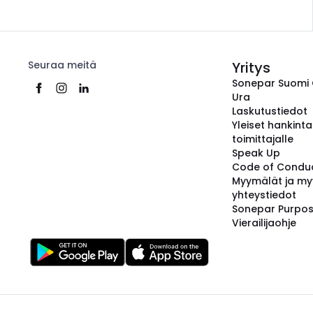
Seuraa meitä
Yritys
Sonepar Suomi
Ura
Laskutustiedot
Yleiset hankint
toimittajalle
Speak Up
Code of Condu
Myymälät ja my
yhteystiedot
Sonepar Purpo
Vierailijaohje