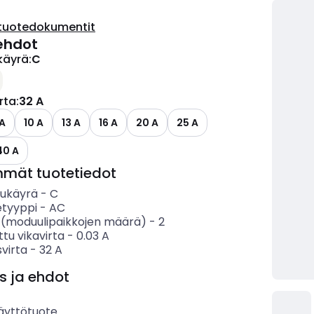
tuotedokumentit
ehdot
käyrä
:
C
irta
:
32 A
 A
10 A
13 A
16 A
20 A
25 A
40 A
mmät tuotetiedot
sukäyrä
-
C
etyyppi
-
AC
 (moduulipaikkojen määrä)
-
2
ttu vikavirta
-
0.03
A
svirta
-
32
A
s ja ehdot
äyttötuote