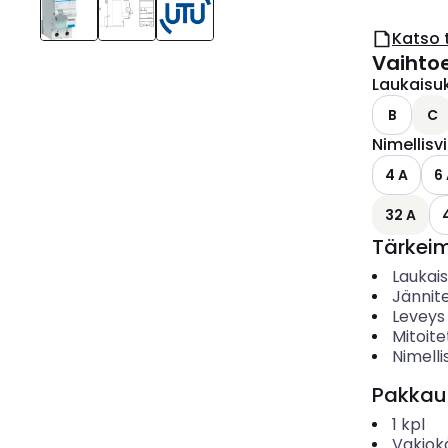
Katso 
Vaihto
Laukaisu
B
C
Nimellisv
4 A
6
32 A
Tärkei
Laukai
Jännit
Leveys
Mitoite
Nimelli
Pakkau
1
kpl
Vakiok