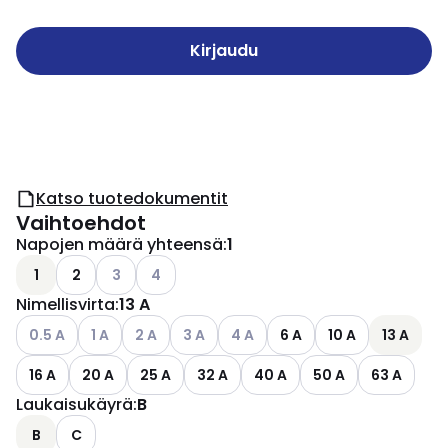
Kirjaudu
Katso tuotedokumentit
Vaihtoehdot
Napojen määrä yhteensä
:
1
Katso käytettävissä olevat vaihtoehdot
Katso käytettävissä olevat vaihtoehdot
1
2
3
4
Nimellisvirta
:
13 A
Katso käytettävissä olevat vaihtoehdot
Katso käytettävissä olevat vaihtoehdot
Katso käytettävissä olevat vaihtoehdot
Katso käytettävissä olevat vaihtoehdot
Katso käytettävissä olevat vaih
0.5 A
1 A
2 A
3 A
4 A
6 A
10 A
13 A
16 A
20 A
25 A
32 A
40 A
50 A
63 A
Laukaisukäyrä
:
B
B
C