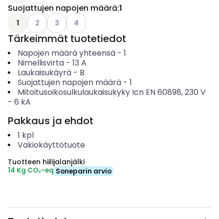
Suojattujen napojen määrä
:
1
Katso käytettävissä olevat vaihtoehdot
Katso käytettävissä olevat vaihtoehdot
Katso käytettävissä olevat vaihtoehdot
1
2
3
4
Tärkeimmät tuotetiedot
Napojen määrä yhteensä
-
1
Nimellisvirta
-
13
A
Laukaisukäyrä
-
B
Suojattujen napojen määrä
-
1
Mitoitusoikosulkulaukaisukyky Icn EN 60898, 230 V
-
6
kA
Pakkaus ja ehdot
1
kpl
Vakiokäyttötuote
Tuotteen hiilijalanjälki
14 Kg CO₂-eq
Soneparin arvio