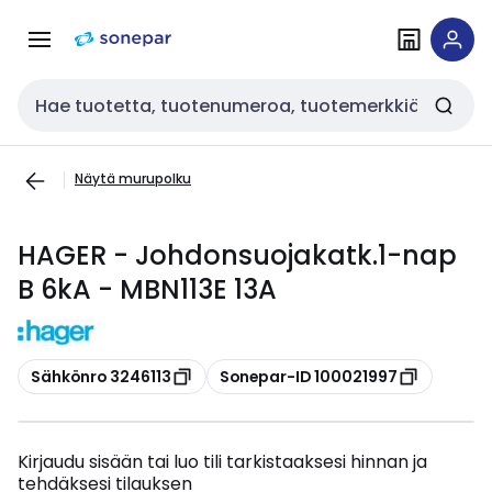
Siirry
Siirry
navigointiin
sisältöön
Haku
Näytä murupolku
HAGER - Johdonsuojakatk.1-nap
B 6kA - MBN113E 13A
Kopioi
Kopioi
Sähkönro 3246113
Sonepar-ID 100021997
Kirjaudu sisään tai luo tili tarkistaaksesi hinnan ja
tehdäksesi tilauksen