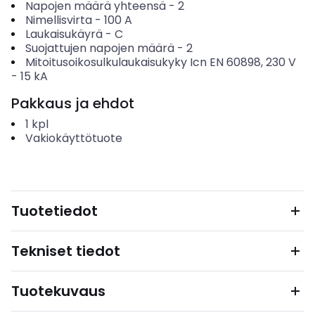
Napojen määrä yhteensä
-
2
Nimellisvirta
-
100
A
Laukaisukäyrä
-
C
Suojattujen napojen määrä
-
2
Mitoitusoikosulkulaukaisukyky Icn EN 60898, 230 V
-
15
kA
Pakkaus ja ehdot
1
kpl
Vakiokäyttötuote
Tuotetiedot
Tekniset tiedot
Tuotekuvaus