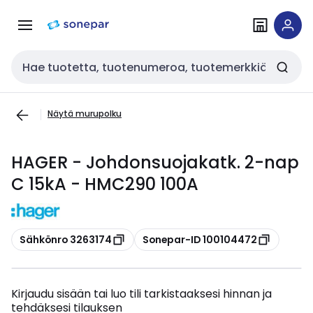
Siirry
Siirry
navigointiin
sisältöön
Haku
Näytä murupolku
HAGER - Johdonsuojakatk. 2-nap
C 15kA - HMC290 100A
Kopioi
Kopioi
Sähkönro 3263174
Sonepar-ID 100104472
Kirjaudu sisään tai luo tili tarkistaaksesi hinnan ja
tehdäksesi tilauksen