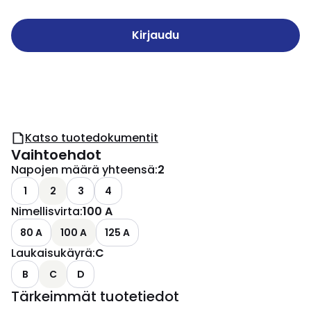
Kirjaudu
Katso tuotedokumentit
Vaihtoehdot
Napojen määrä yhteensä
:
2
1
2
3
4
Nimellisvirta
:
100 A
80 A
100 A
125 A
Laukaisukäyrä
:
C
B
C
D
Tärkeimmät tuotetiedot