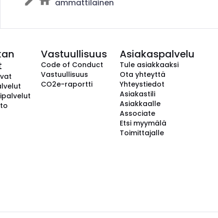
ammattilainen
kan
Vastuullisuus
Asiakaspalvelu
t
Code of Conduct
Tule asiakkaaksi
Vastuullisuus
Ota yhteyttä
avat
CO2e-raportti
Yhteystiedot
lvelut
Asiakastili
ipalvelut
Asiakkaalle
to
Associate
Etsi myymälä
Toimittajalle