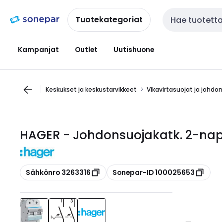
Siirry
Siirry
navigointiin
sisältöön
Tuotekategoriat
Haku
Kampanjat
Outlet
Uutishuone
Keskukset ja keskustarvikkeet
Vikavirtasuojat ja johdo
HAGER - Johdonsuojakatk. 2-nap
Kopioi
Kopioi
Sähkönro 3263316
Sonepar-ID 100025653