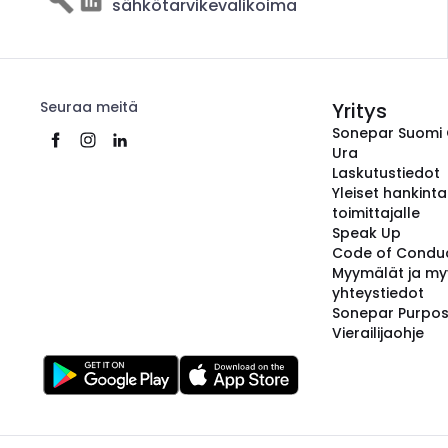
sähkötarvikevalikoima
Seuraa meitä
Yritys
Sonepar Suomi
Ura
Laskutustiedot
Yleiset hankint
toimittajalle
Speak Up
Code of Condu
Myymälät ja my
yhteystiedot
Sonepar Purpo
Vierailijaohje