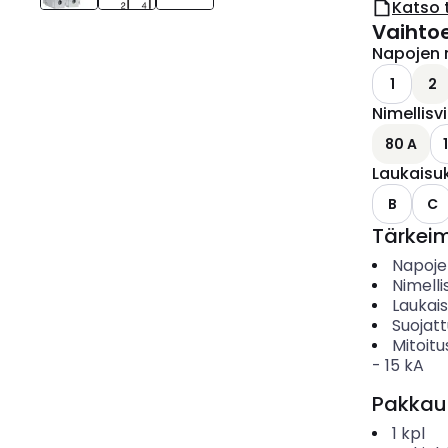
Katso 
Vaihto
Napojen 
1
2
Nimellisv
80 A
Laukaisu
B
C
Tärkei
Napoje
Nimelli
Laukai
Suojat
Mitoitu
-
15
kA
Pakkau
1
kpl