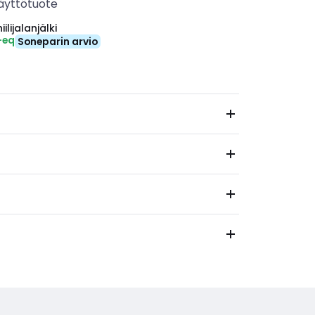
äyttötuote
ilijalanjälki
-eq
Soneparin arvio