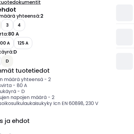
tuotedokumentit
ehdot
määrä yhteensä
:
2
3
4
irta
:
80 A
100 A
125 A
käyrä
:
D
D
mmät tuotetiedot
n määrä yhteensä
-
2
svirta
-
80
A
sukäyrä
-
D
tujen napojen määrä
-
2
soikosulkulaukaisukyky Icn EN 60898, 230 V
s ja ehdot