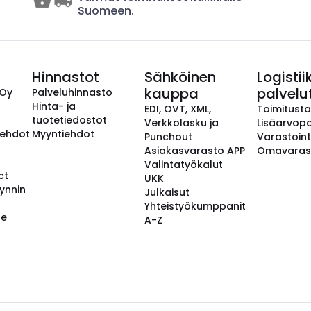
Suomeen.
Hinnastot
Sähköinen
Logistii
kauppa
palvelu
 Oy
Palveluhinnasto
Hinta- ja
EDI, OVT, XML,
Toimitust
tuotetiedostot
Verkkolasku ja
Lisäarvopa
aehdot
Myyntiehdot
Punchout
Varastoint
Asiakasvarasto APP
Omavaras
Valintatyökalut
ct
UKK
ynnin
Julkaisut
Yhteistyökumppanit
se
A-Z