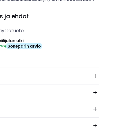
s ja ehdot
äyttötuote
ilijalanjälki
-eq
Soneparin arvio