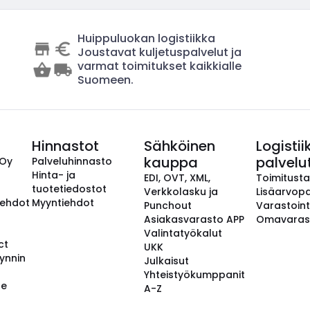
Huippuluokan logistiikka
Joustavat kuljetuspalvelut ja
varmat toimitukset kaikkialle
Suomeen.
Hinnastot
Sähköinen
Logistii
kauppa
palvelu
 Oy
Palveluhinnasto
Hinta- ja
EDI, OVT, XML,
Toimitust
tuotetiedostot
Verkkolasku ja
Lisäarvopa
aehdot
Myyntiehdot
Punchout
Varastoint
Asiakasvarasto APP
Omavaras
Valintatyökalut
ct
UKK
ynnin
Julkaisut
Yhteistyökumppanit
se
A-Z