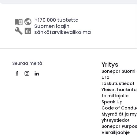
+170 000 tuotetta
Suomen laajin
sähkötarvikevalikoima
Seuraa meitä
Yritys
Sonepar Suomi
Ura
Laskutustiedot
Yleiset hankint
toimittajalle
Speak Up
Code of Condu
Myymälät ja my
yhteystiedot
Sonepar Purpo
Vierailijaohje