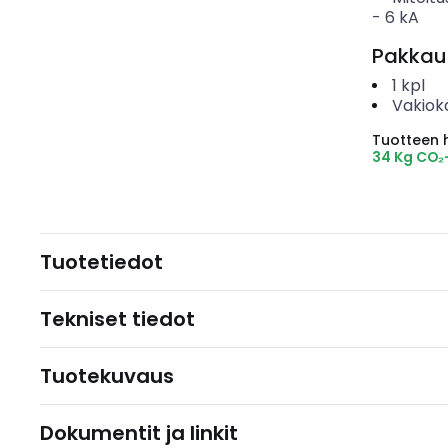
-
6
kA
Pakkau
1
kpl
Vakiok
Tuotteen hi
34 Kg CO₂
Tuotetiedot
Tekniset tiedot
Tuotekuvaus
Dokumentit ja linkit