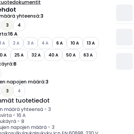
tuotedokumentit
ehdot
määrä yhteensä
:
3
ettävissä olevat vaihtoehdot
o käytettävissä olevat vaihtoehdot
3
4
irta
:
16 A
ettävissä olevat vaihtoehdot
atso käytettävissä olevat vaihtoehdot
Katso käytettävissä olevat vaihtoehdot
Katso käytettävissä olevat vaihtoehdot
Katso käytettävissä olevat vaihtoehdot
1 A
2 A
3 A
4 A
6 A
10 A
13 A
0 A
25 A
32 A
40 A
50 A
63 A
käyrä
:
B
jen napojen määrä
:
3
ettävissä olevat vaihtoehdot
o käytettävissä olevat vaihtoehdot
Katso käytettävissä olevat vaihtoehdot
3
4
mmät tuotetiedot
n määrä yhteensä
-
3
svirta
-
16
A
sukäyrä
-
B
tujen napojen määrä
-
3
soikosulkulaukaisukyky Icn EN 60898, 230 V