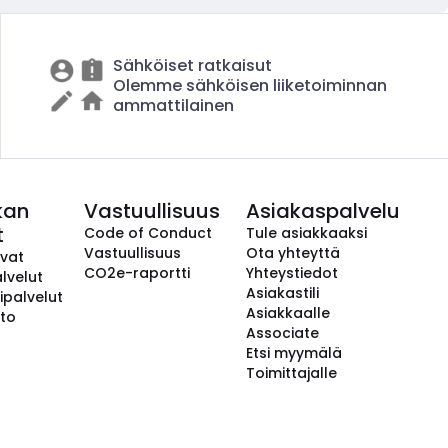
Sähköiset ratkaisut
Olemme sähköisen liiketoiminnan
ammattilainen
kan
Vastuullisuus
Asiakaspalvelu
t
Code of Conduct
Tule asiakkaaksi
Vastuullisuus
Ota yhteyttä
avat
CO2e-raportti
Yhteystiedot
lvelut
Asiakastili
ipalvelut
Asiakkaalle
to
Associate
Etsi myymälä
Toimittajalle