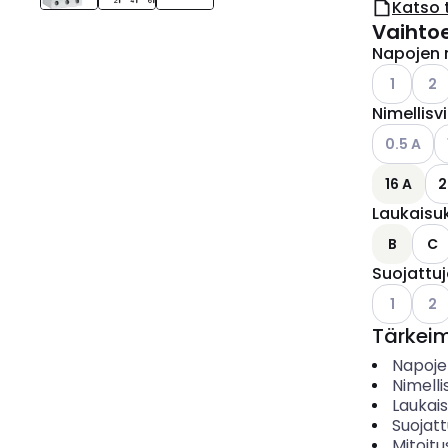
Katso 
Vaihto
Napojen 
Katso käyt
Kats
1
2
Nimellisv
Katso käyt
K
0.5 A
16 A
2
Laukaisu
B
C
Suojattu
Katso käyt
Kats
1
2
Tärkei
Napoje
Nimelli
Laukai
Suojat
Mitoitu