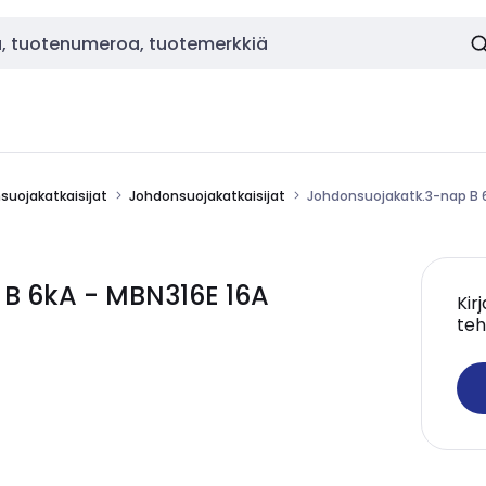
nsuojakatkaisijat
Johdonsuojakatkaisijat
Johdonsuojakatk.3-nap B 6
B 6kA - MBN316E 16A
Kir
teh