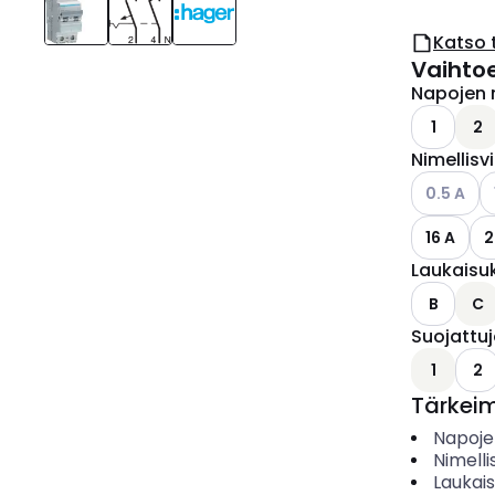
Katso 
Vaihto
Napojen 
1
2
Nimellisv
Katso käyt
K
0.5 A
16 A
2
Laukaisu
B
C
Suojattu
1
2
Tärkei
Napoje
Nimelli
Laukai