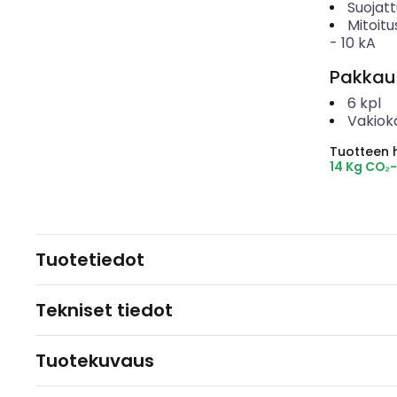
Suojat
Mitoitu
-
10
kA
Pakkau
6
kpl
Vakiok
Tuotteen hi
14 Kg CO₂
Tuotetiedot
Tekniset tiedot
Tuotekuvaus