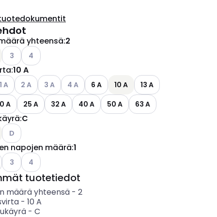
tuotedokumentit
ehdot
määrä yhteensä
:
2
Katso käytettävissä olevat vaihtoehdot
Katso käytettävissä olevat vaihtoehdot
3
4
irta
:
10 A
ettävissä olevat vaihtoehdot
atso käytettävissä olevat vaihtoehdot
Katso käytettävissä olevat vaihtoehdot
Katso käytettävissä olevat vaihtoehdot
Katso käytettävissä olevat vaihtoehdot
1 A
2 A
3 A
4 A
6 A
10 A
13 A
0 A
25 A
32 A
40 A
50 A
63 A
käyrä
:
C
Katso käytettävissä olevat vaihtoehdot
D
jen napojen määrä
:
1
Katso käytettävissä olevat vaihtoehdot
Katso käytettävissä olevat vaihtoehdot
3
4
mmät tuotetiedot
n määrä yhteensä
-
2
svirta
-
10
A
sukäyrä
-
C