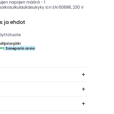
tujen napojen määrä
-
1
soikosulkulaukaisukyky Icn EN 60898, 230 V
s ja ehdot
äyttötuote
ilijalanjälki
-eq
Soneparin arvio