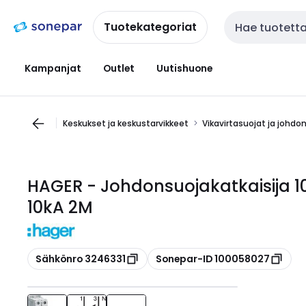
Siirry
Siirry
navigointiin
sisältöön
Tuotekategoriat
Haku
Kampanjat
Outlet
Uutishuone
Keskukset ja keskustarvikkeet
Vikavirtasuojat ja johdo
HAGER - Johdonsuojakatkaisija 1
10kA 2M
Kopioi
Kopioi
Sähkönro 3246331
Sonepar-ID 100058027