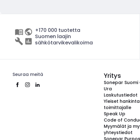
+170 000 tuotetta
Suomen laajin
sähkötarvikevalikoima
Seuraa meitä
Yritys
Sonepar Suomi
Ura
Laskutustiedot
Yleiset hankint
toimittajalle
Speak Up
Code of Condu
Myymälät ja my
yhteystiedot
Sonepar Purpo