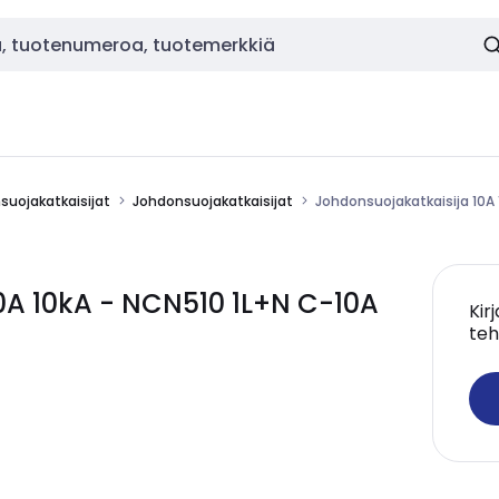
nsuojakatkaisijat
Johdonsuojakatkaisijat
Johdonsuojakatkaisija 10A 
0A 10kA - NCN510 1L+N C-10A
Kir
teh