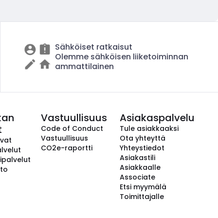
Sähköiset ratkaisut
Olemme sähköisen liiketoiminnan
ammattilainen
kan
Vastuullisuus
Asiakaspalvelu
t
Code of Conduct
Tule asiakkaaksi
Vastuullisuus
Ota yhteyttä
avat
CO2e-raportti
Yhteystiedot
lvelut
Asiakastili
ipalvelut
Asiakkaalle
to
Associate
Etsi myymälä
Toimittajalle