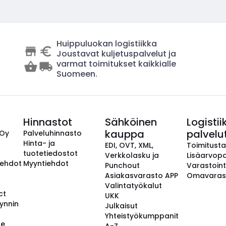
Huippuluokan logistiikka
Joustavat kuljetuspalvelut ja
varmat toimitukset kaikkialle
Suomeen.
Hinnastot
Sähköinen
Logistii
kauppa
palvelu
 Oy
Palveluhinnasto
Hinta- ja
EDI, OVT, XML,
Toimitust
tuotetiedostot
Verkkolasku ja
Lisäarvopa
aehdot
Myyntiehdot
Punchout
Varastoint
Asiakasvarasto APP
Omavaras
Valintatyökalut
ct
UKK
ynnin
Julkaisut
Yhteistyökumppanit
se