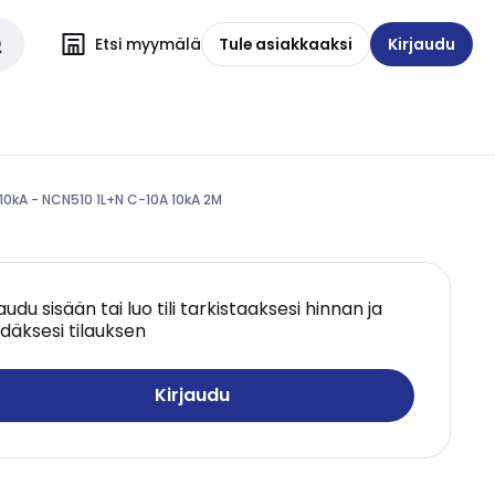
Etsi myymälä
Tule asiakkaaksi
Kirjaudu
10kA - NCN510 1L+N C-10A 10kA 2M
jaudu sisään tai luo tili tarkistaaksesi hinnan ja
däksesi tilauksen
Kirjaudu