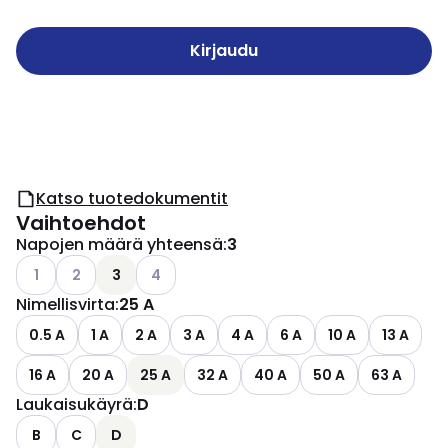
Kirjaudu
Katso tuotedokumentit
Vaihtoehdot
Napojen määrä yhteensä
:
3
Katso käytettävissä olevat vaihtoehdot
Katso käytettävissä olevat vaihtoehdot
Katso käytettävissä olevat vaihtoehdot
1
2
3
4
Nimellisvirta
:
25 A
0.5 A
1 A
2 A
3 A
4 A
6 A
10 A
13 A
16 A
20 A
25 A
32 A
40 A
50 A
63 A
Laukaisukäyrä
:
D
B
C
D