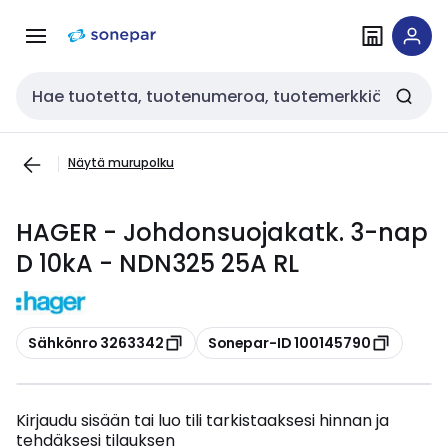
Siirry
Siirry
navigointiin
sisältöön
Haku
Näytä murupolku
HAGER - Johdonsuojakatk. 3-nap
D 10kA - NDN325 25A RL
Kopioi
Kopioi
Sähkönro 3263342
Sonepar-ID 100145790
Kirjaudu sisään tai luo tili tarkistaaksesi hinnan ja
tehdäksesi tilauksen