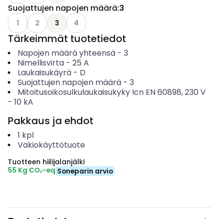
Suojattujen napojen määrä
:
3
Katso käytettävissä olevat vaihtoehdot
Katso käytettävissä olevat vaihtoehdot
Katso käytettävissä olevat vaihtoehdot
1
2
3
4
Tärkeimmät tuotetiedot
Napojen määrä yhteensä
-
3
Nimellisvirta
-
25
A
Laukaisukäyrä
-
D
Suojattujen napojen määrä
-
3
Mitoitusoikosulkulaukaisukyky Icn EN 60898, 230 V
-
10
kA
Pakkaus ja ehdot
1
kpl
Vakiokäyttötuote
Tuotteen hiilijalanjälki
55 Kg CO₂-eq
Soneparin arvio