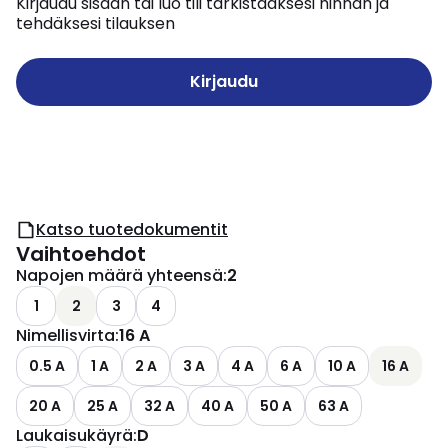
Kirjaudu sisään tai luo tili tarkistaaksesi hinnan ja
tehdäksesi tilauksen
Kirjaudu
Katso tuotedokumentit
Vaihtoehdot
Napojen määrä yhteensä
:
2
1
2
3
4
Nimellisvirta
:
16 A
0.5 A
1 A
2 A
3 A
4 A
6 A
10 A
16 A
20 A
25 A
32 A
40 A
50 A
63 A
Laukaisukäyrä
:
D