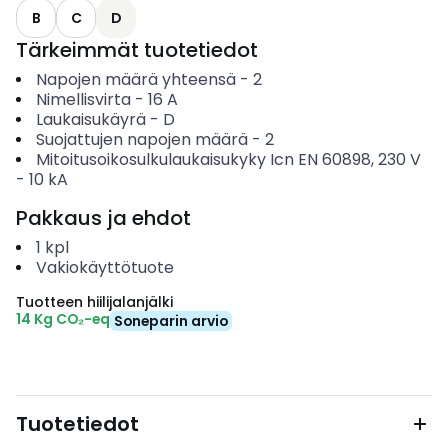
B
C
D
Tärkeimmät tuotetiedot
Napojen määrä yhteensä
-
2
Nimellisvirta
-
16
A
Laukaisukäyrä
-
D
Suojattujen napojen määrä
-
2
Mitoitusoikosulkulaukaisukyky Icn EN 60898, 230 V
-
10
kA
Pakkaus ja ehdot
1
kpl
Vakiokäyttötuote
Tuotteen hiilijalanjälki
14 Kg CO₂-eq
Soneparin arvio
Tuotetiedot