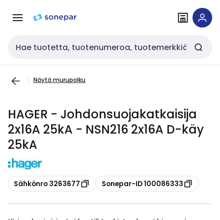
Siirry
Siirry
navigointiin
sisältöön
Haku
Näytä murupolku
HAGER - Johdonsuojakatkaisija
2x16A 25kA - NSN216 2x16A D-käy
25kA
Kopioi
Kopioi
Sähkönro 3263677
Sonepar-ID 100086333