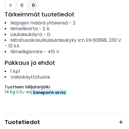
Katso käytettävissä olevat vaihtoehdot
B
C
D
Tärkeimmät tuotetiedot
Napojen määrä yhteensä
-
2
Nimellisvirta
-
2
A
Laukaisukäyrä
-
D
Mitoitusoikosulkulaukaisukyky Icn EN 60898, 230 V
-
10
kA
Nimellisjännite
-
415
V
Pakkaus ja ehdot
1
kpl
Vakiokäyttötuote
Tuotteen hiilijalanjälki
14 Kg CO₂-eq
Soneparin arvio
Tuotetiedot