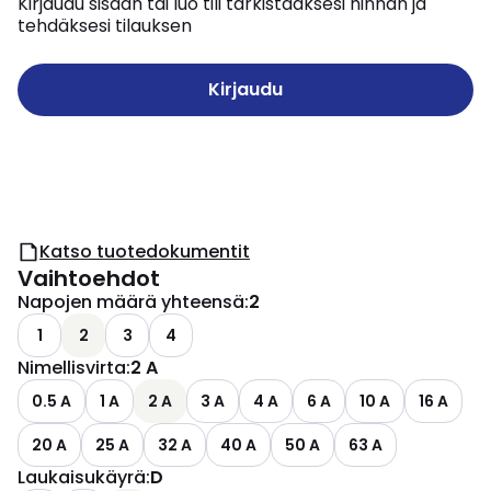
Kirjaudu sisään tai luo tili tarkistaaksesi hinnan ja
tehdäksesi tilauksen
Kirjaudu
Katso tuotedokumentit
Vaihtoehdot
Napojen määrä yhteensä
:
2
1
2
3
4
Nimellisvirta
:
2 A
0.5 A
1 A
2 A
3 A
4 A
6 A
10 A
16 A
20 A
25 A
32 A
40 A
50 A
63 A
Laukaisukäyrä
:
D