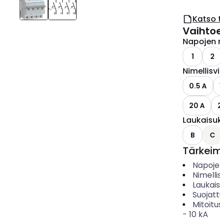
Katso 
Vaihto
Napojen 
1
2
Nimellisv
0.5 A
20 A
Laukaisu
B
C
Tärkei
Napoje
Nimelli
Laukai
Suojat
Mitoitu
-
10
kA