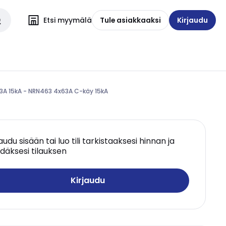
Etsi myymälä
Tule asiakkaaksi
Kirjaudu
3A 15kA - NRN463 4x63A C-käy 15kA
jaudu sisään tai luo tili tarkistaaksesi hinnan ja
däksesi tilauksen
Kirjaudu