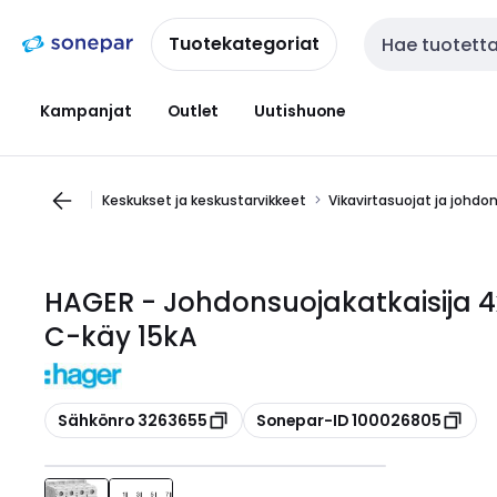
Siirry
Siirry
navigointiin
sisältöön
Tuotekategoriat
Haku
Kampanjat
Outlet
Uutishuone
Keskukset ja keskustarvikkeet
Vikavirtasuojat ja johdo
HAGER - Johdonsuojakatkaisija 
C-käy 15kA
Kopioi
Kopioi
Sähkönro 3263655
Sonepar-ID 100026805