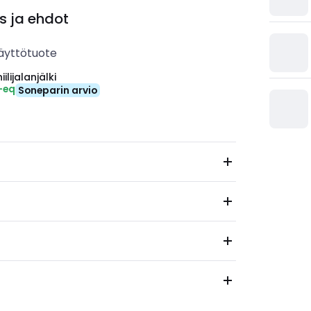
s ja ehdot
äyttötuote
ilijalanjälki
-eq
Soneparin arvio