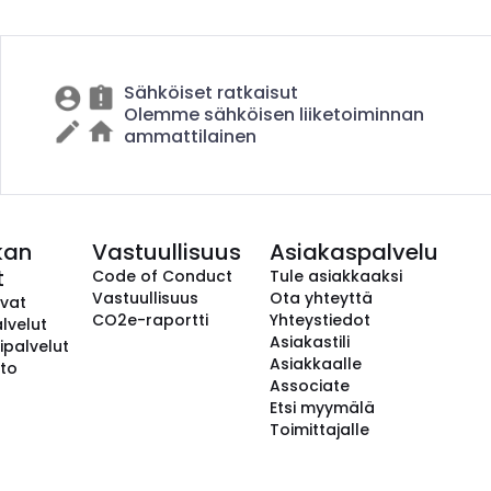
Sähköiset ratkaisut
Olemme sähköisen liiketoiminnan
ammattilainen
kan
Vastuullisuus
Asiakaspalvelu
t
Code of Conduct
Tule asiakkaaksi
Vastuullisuus
Ota yhteyttä
avat
CO2e-raportti
Yhteystiedot
lvelut
Asiakastili
ipalvelut
Asiakkaalle
to
Associate
Etsi myymälä
Toimittajalle