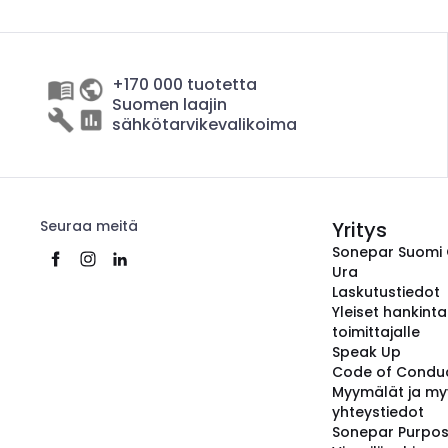
+170 000 tuotetta
Suomen laajin
sähkötarvikevalikoima
Seuraa meitä
Yritys
Sonepar Suomi
Ura
Laskutustiedot
Yleiset hankint
toimittajalle
Speak Up
Code of Condu
Myymälät ja my
yhteystiedot
Sonepar Purpo