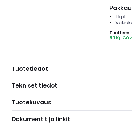
Pakkau
1
kpl
Vakiok
Tuotteen hi
60 Kg CO₂
Tuotetiedot
Tekniset tiedot
Tuotekuvaus
Dokumentit ja linkit