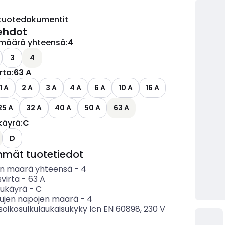
tuotedokumentit
ehdot
määrä yhteensä
:
4
3
4
irta
:
63 A
1 A
2 A
3 A
4 A
6 A
10 A
16 A
25 A
32 A
40 A
50 A
63 A
käyrä
:
C
D
mmät tuotetiedot
n määrä yhteensä
-
4
svirta
-
63
A
sukäyrä
-
C
tujen napojen määrä
-
4
soikosulkulaukaisukyky Icn EN 60898, 230 V