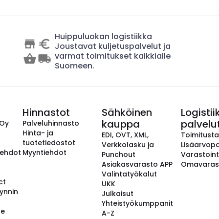
Huippuluokan logistiikka
Joustavat kuljetuspalvelut ja
varmat toimitukset kaikkialle
Suomeen.
Hinnastot
Sähköinen
Logistii
kauppa
palvelu
 Oy
Palveluhinnasto
Hinta- ja
EDI, OVT, XML,
Toimitust
tuotetiedostot
Verkkolasku ja
Lisäarvopa
aehdot
Myyntiehdot
Punchout
Varastoint
Asiakasvarasto APP
Omavaras
Valintatyökalut
ct
UKK
ynnin
Julkaisut
Yhteistyökumppanit
se
A-Z