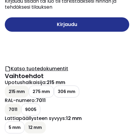
Kirjaudu sisään tai luo tili tarkistaaksesi hinnan ja
tehdäksesi tilauksen
Kirjaudu
Katso tuotedokumentit
Vaihtoehdot
Upotushalkaisija
:
215 mm
215 mm
275 mm
306 mm
RAL-numero
:
7011
7011
9005
Lattiapäällysteen syvyys
:
12 mm
5 mm
12 mm