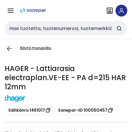
Siirry
Siirry
navigointiin
sisältöön
Haku
Näytä murupolku
HAGER - Lattiarasia
electraplan.VE-EE - PA d=215 HAR
12mm
Kopioi
Kopioi
Sähkönro 1461017
Sonepar-ID 100050457