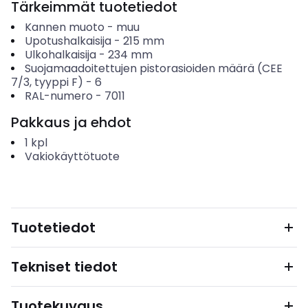
Tärkeimmät tuotetiedot
Kannen muoto
-
muu
Upotushalkaisija
-
215
mm
Ulkohalkaisija
-
234
mm
Suojamaadoitettujen pistorasioiden määrä (CEE
7/3, tyyppi F)
-
6
RAL-numero
-
7011
Pakkaus ja ehdot
1
kpl
Vakiokäyttötuote
Tuotetiedot
Tekniset tiedot
Tuotekuvaus