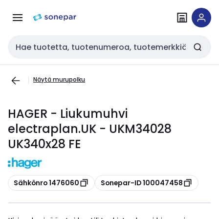
Siirry
Siirry
navigointiin
sisältöön
Haku
Näytä murupolku
HAGER - Liukumuhvi
electraplan.UK - UKM34028
UK340x28 FE
Kopioi
Kopioi
Sähkönro 1476060
Sonepar-ID 100047458