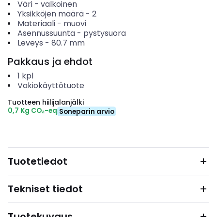
Väri
-
valkoinen
Yksikköjen määrä
-
2
Materiaali
-
muovi
Asennussuunta
-
pystysuora
Leveys
-
80.7
mm
Pakkaus ja ehdot
1
kpl
Vakiokäyttötuote
Tuotteen hiilijalanjälki
0,7 Kg CO₂-eq
Soneparin arvio
Tuotetiedot
Tekniset tiedot
Tuotekuvaus