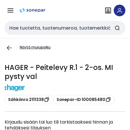
Siirry
Siirry
navigointiin
sisältöön
Haku
Näytä murupolku
HAGER - Peitelevy R.1 - 2-os. MI
pysty val
Kopioi
Kopioi
Sähkönro 2111338
Sonepar-ID 100085480
Kirjaudu sisään tai luo tili tarkistaaksesi hinnan ja
tehdäksesi tilauksen