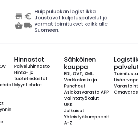
Huippuluokan logistiikka
Joustavat kuljetuspalvelut ja
varmat toimitukset kaikkialle
Suomeen.
Hinnastot
Sähköinen
Logistii
kauppa
palvelu
 Oy
Palveluhinnasto
Hinta- ja
EDI, OVT, XML,
Toimitust
tuotetiedostot
Verkkolasku ja
Lisäarvopa
aehdot
Myyntiehdot
Punchout
Varastoint
Asiakasvarasto APP
Omavaras
Valintatyökalut
ct
UKK
ynnin
Julkaisut
Yhteistyökumppanit
se
A-Z