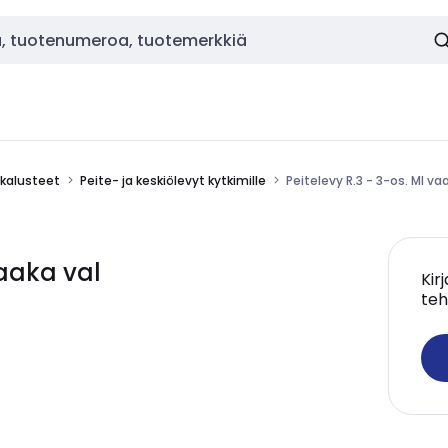
okalusteet
Peite- ja keskiölevyt kytkimille
Peitelevy R.3 - 3-os. MI va
vaaka val
Kir
teh