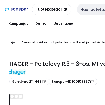
Siirry
Siirry
navigointiin
sisältöön
Tuotekategoriat
Haku
Kampanjat
Outlet
Uutishuone
Asennustarvikkeet
Upotettavat kytkimet ja merkkival
HAGER - Peitelevy R.3 - 3-os. MI 
Kopioi
Kopioi
Sähkönro 2111443
Sonepar-ID 100105897