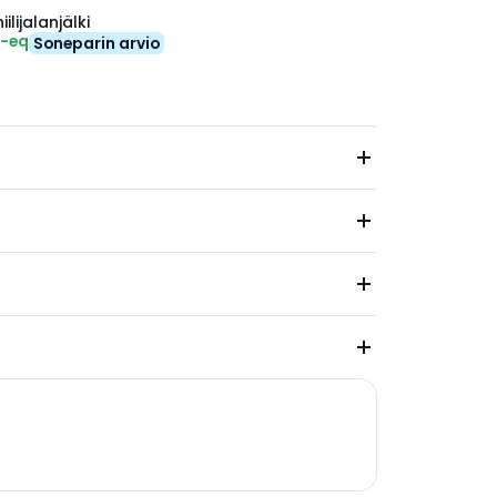
ilijalanjälki
₂-eq
Soneparin arvio