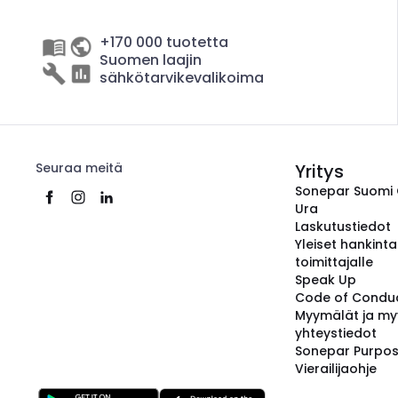
+170 000 tuotetta
Suomen laajin
sähkötarvikevalikoima
Seuraa meitä
Yritys
Sonepar Suomi
Ura
Laskutustiedot
Yleiset hankint
toimittajalle
Speak Up
Code of Condu
Myymälät ja my
yhteystiedot
Sonepar Purpo
Vierailijaohje