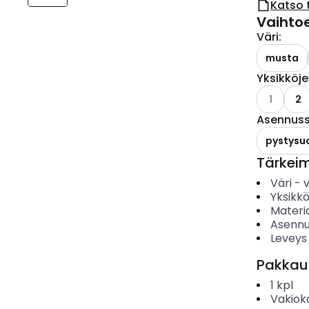
Katso 
Vaihto
Väri
:
musta
Yksikköj
Katso käyt
1
2
Asennus
pystysu
Tärkei
Väri
-
Yksikk
Materia
Asennu
Leveys
Pakkau
1
kpl
Vakiok