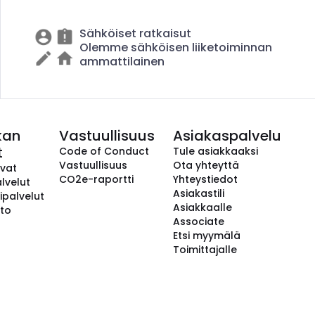
Sähköiset ratkaisut
Olemme sähköisen liiketoiminnan
ammattilainen
kan
Vastuullisuus
Asiakaspalvelu
t
Code of Conduct
Tule asiakkaaksi
Vastuullisuus
Ota yhteyttä
avat
CO2e-raportti
Yhteystiedot
lvelut
Asiakastili
ipalvelut
Asiakkaalle
to
Associate
Etsi myymälä
Toimittajalle