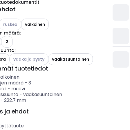
tuotedokumentit
ehdot
Katso käytettävissä olevat vaihtoehdot
ruskea
valkoinen
en määrä
:
ettävissä olevat vaihtoehdot
3
suunta
:
Katso käytettävissä olevat vaihtoehdot
ora
vaaka ja pysty
vaakasuuntainen
mmät tuotetiedot
valkoinen
öjen määrä
-
3
ali
-
muovi
ssuunta
-
vaakasuuntainen
-
222.7
mm
s ja ehdot
äyttötuote