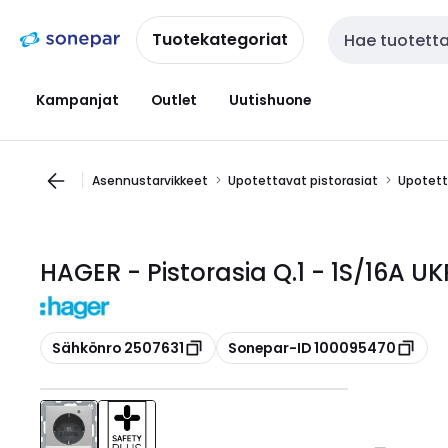
Siirry
Siirry
navigointiin
sisältöön
Tuotekategoriat
Haku
Kampanjat
Outlet
Uutishuone
Asennustarvikkeet
Upotettavat pistorasiat
Upotetta
HAGER - Pistorasia Q.1 - 1S/16A UK
Kopioi
Kopioi
Sähkönro 2507631
Sonepar-ID 100095470