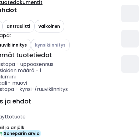
tuotedokumentit
ehdot
antrasiitti
valkoinen
tapa
:
Katso käytettävissä olevat vaihtoehdot
uuvikiinnitys
kynsikiinnitys
mmät tuotetiedot
ustapa
-
uppoasennus
asioiden määrä
-
1
lumiini
ali
-
muovi
ystapa
-
kynsi-/ruuvikiinnitys
s ja ehdot
äyttötuote
ilijalanjälki
eq
Soneparin arvio