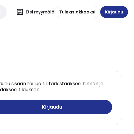
Etsi myymälä
Tule asiakkaaksi
Kirjaudu
jaudu sisään tai luo tili tarkistaaksesi hinnan ja
däksesi tilauksen
Kirjaudu