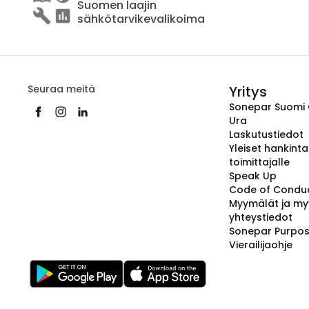
Suomen laajin
sähkötarvikevalikoima
Seuraa meitä
Yritys
Sonepar Suomi
Ura
Laskutustiedot
Yleiset hankint
toimittajalle
Speak Up
Code of Condu
Myymälät ja my
yhteystiedot
Sonepar Purpo
Vierailijaohje