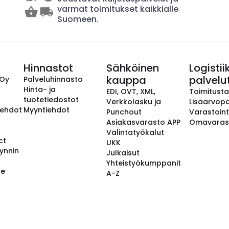
varmat toimitukset kaikkialle
Suomeen.
Hinnastot
Sähköinen
Logistii
kauppa
palvelu
 Oy
Palveluhinnasto
Hinta- ja
EDI, OVT, XML,
Toimitust
tuotetiedostot
Verkkolasku ja
Lisäarvopa
aehdot
Myyntiehdot
Punchout
Varastoint
Asiakasvarasto APP
Omavaras
Valintatyökalut
ct
UKK
ynnin
Julkaisut
Yhteistyökumppanit
se
A-Z