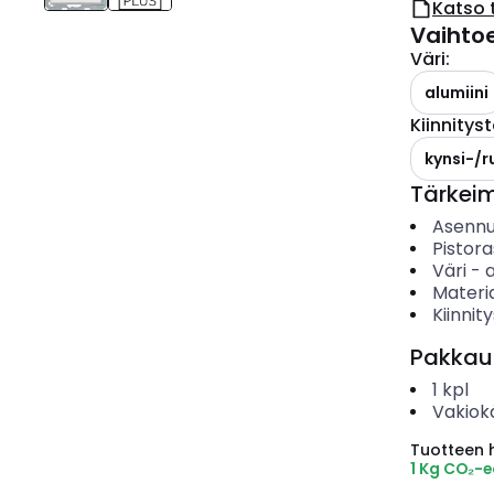
Katso 
Vaihto
Väri
:
alumiini
Kiinnitys
kynsi-/r
Tärkei
Asenn
Pistor
Väri
-
a
Materia
Kiinnit
Pakkau
1
kpl
Vakiok
Tuotteen hi
1 Kg CO₂-