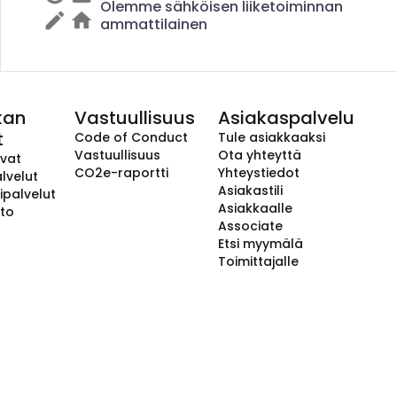
Olemme sähköisen liiketoiminnan
ammattilainen
kan
Vastuullisuus
Asiakaspalvelu
t
Code of Conduct
Tule asiakkaaksi
Vastuullisuus
Ota yhteyttä
avat
CO2e-raportti
Yhteystiedot
lvelut
Asiakastili
ipalvelut
Asiakkaalle
to
Associate
Etsi myymälä
Toimittajalle