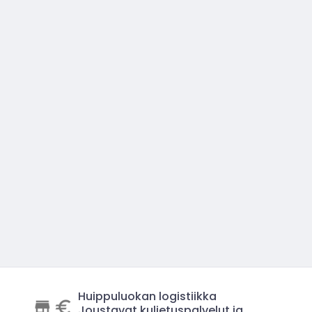
Huippuluokan logistiikka
Joustavat kuljetuspalvelut ja