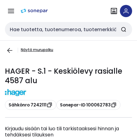
Siirry
Siirry
navigointiin
sisältöön
Haku
Näytä murupolku
HAGER - S.1 - Keskiölevy rasialle
4587 alu
Kopioi
Kopioi
Sähkönro 7242111
Sonepar-ID 100062783
Kirjaudu sisään tai luo tili tarkistaaksesi hinnan ja
tehdäksesi tilauksen