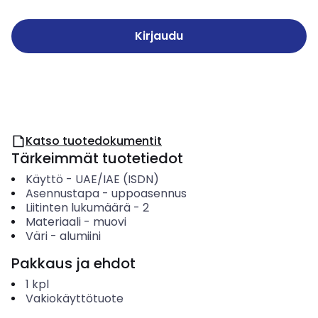
Kirjaudu
Katso tuotedokumentit
Tärkeimmät tuotetiedot
Käyttö
-
UAE/IAE (ISDN)
Asennustapa
-
uppoasennus
Liitinten lukumäärä
-
2
Materiaali
-
muovi
Väri
-
alumiini
Pakkaus ja ehdot
1
kpl
Vakiokäyttötuote