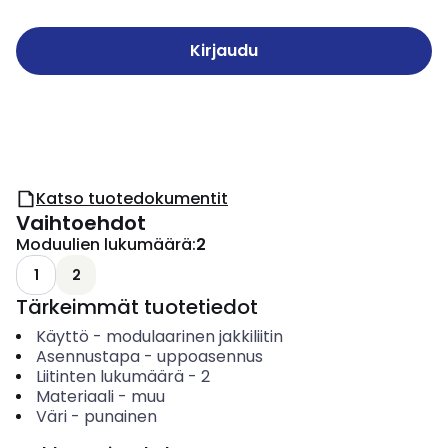
Kirjaudu
Katso tuotedokumentit
Vaihtoehdot
Moduulien lukumäärä
:
2
1
2
Tärkeimmät tuotetiedot
Käyttö
-
modulaarinen jakkiliitin
Asennustapa
-
uppoasennus
Liitinten lukumäärä
-
2
Materiaali
-
muu
Väri
-
punainen