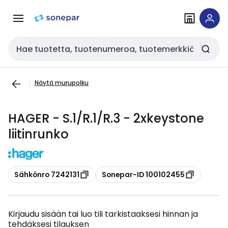
Siirry
Siirry
navigointiin
sisältöön
Haku
Näytä murupolku
HAGER - S.1/R.1/R.3 - 2xkeystone
liitinrunko
Kopioi
Kopioi
Sähkönro 7242131
Sonepar-ID 100102455
Kirjaudu sisään tai luo tili tarkistaaksesi hinnan ja
tehdäksesi tilauksen