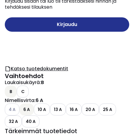
Kirjaudu sisään tai luo tili tarkistaaksesi hinnan ja
tehdäksesi tilauksen
Kirjaudu
Katso tuotedokumentit
Vaihtoehdot
Laukaisukäyrä
:
B
B
C
Nimellisvirta
:
6 A
Katso käytettävissä olevat vaihtoehdot
4 A
6 A
10 A
13 A
16 A
20 A
25 A
32 A
40 A
Tärkeimmät tuotetiedot