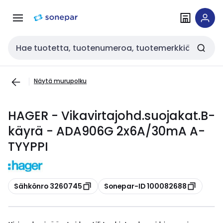
Siirry
Siirry
navigointiin
sisältöön
Haku
Näytä murupolku
HAGER - Vikavirtajohd.suojakat.B-
käyrä - ADA906G 2x6A/30mA A-
TYYPPI
Kopioi
Kopioi
Sähkönro 3260745
Sonepar-ID 100082688