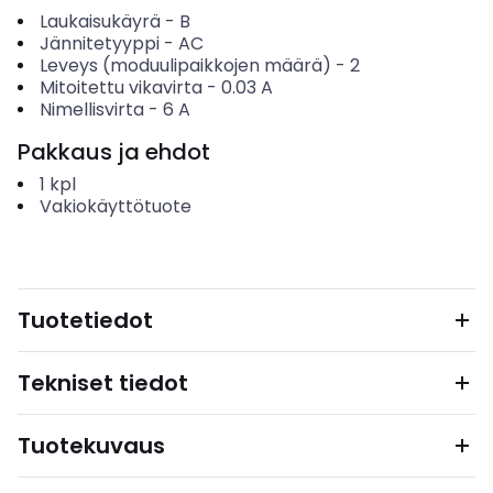
Laukaisukäyrä
-
B
Jännitetyyppi
-
AC
Leveys (moduulipaikkojen määrä)
-
2
Mitoitettu vikavirta
-
0.03
A
Nimellisvirta
-
6
A
Pakkaus ja ehdot
1
kpl
Vakiokäyttötuote
Tuotetiedot
Tekniset tiedot
Tuotekuvaus