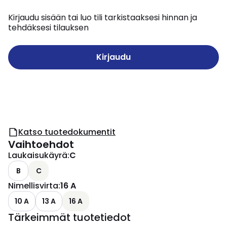
Kirjaudu sisään tai luo tili tarkistaaksesi hinnan ja
tehdäksesi tilauksen
Kirjaudu
Katso tuotedokumentit
Vaihtoehdot
Laukaisukäyrä
:
C
B
C
Nimellisvirta
:
16 A
10 A
13 A
16 A
Tärkeimmät tuotetiedot