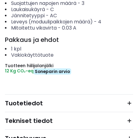
Suojattujen napojen määrä
-
3
Laukaisukäyrä
-
C
Jännitetyyppi
-
AC
Leveys (moduulipaikkojen määrä)
-
4
Mitoitettu vikavirta
-
0.03
A
Pakkaus ja ehdot
1
kpl
Vakiokäyttötuote
Tuotteen hiilijalanjälki
12 Kg CO₂-eq
Soneparin arvio
Tuotetiedot
Tekniset tiedot