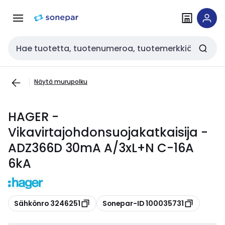
Siirry
Siirry
navigointiin
sisältöön
Haku
Näytä murupolku
HAGER -
Vikavirtajohdonsuojakatkaisija -
ADZ366D 30mA A/3xL+N C-16A
6kA
Kopioi
Kopioi
Sähkönro 3246251
Sonepar-ID 100035731