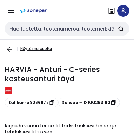
Siirry
Siirry
navigointiin
sisältöön
Haku
Näytä murupolku
HARVIA - Anturi - C-series
kosteusanturi täyd
Kopioi
Kopioi
Sähkönro 8266977
Sonepar-ID 100263160
Kirjaudu sisään tai luo tili tarkistaaksesi hinnan ja
tehdäksesi tilauksen