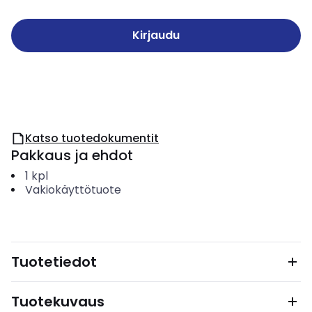
Kirjaudu
Katso tuotedokumentit
Pakkaus ja ehdot
1
kpl
Vakiokäyttötuote
Tuotetiedot
Tuotekuvaus