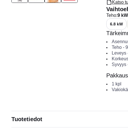
Katso t
Vaihtoe
Teho
:
9 kW
6.8 kW
Tärkeimm
Asennu
Teho
-
9
Leveys
Korkeu
Syvyys
Pakkaus
1
kpl
Vakiokä
Tuotetiedot