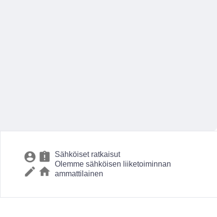
Sähköiset ratkaisut
Olemme sähköisen liiketoiminnan
ammattilainen