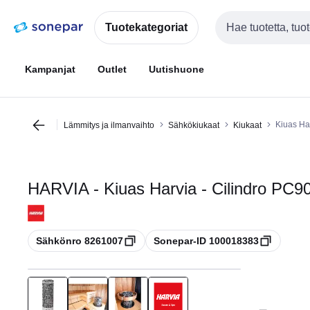
Siirry
Siirry
navigointiin
sisältöön
Tuotekategoriat
Haku
Kampanjat
Outlet
Uutishuone
Kiuas Ha
Lämmitys ja ilmanvaihto
Sähkökiukaat
Kiukaat
HARVIA - Kiuas Harvia - Cilindro PC9
Kopioi
Kopioi
Sähkönro 8261007
Sonepar-ID 100018383