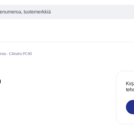
rvia - Cilindro PC90
0
Kirj
teh