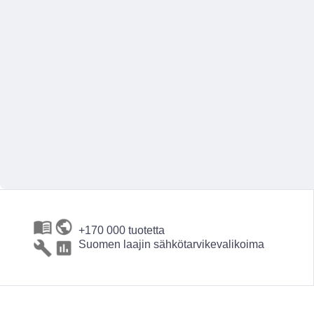
+170 000 tuotetta
Suomen laajin sähkötarvikevalikoima