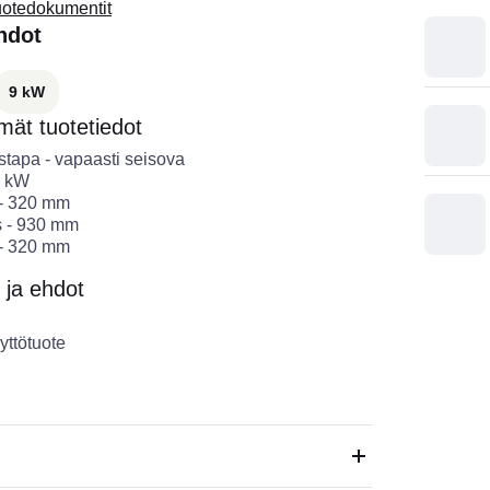
uotedokumentit
hdot
9 kW
ät tuotetiedot
stapa
-
vapaasti seisova
kW
-
320
mm
s
-
930
mm
-
320
mm
 ja ehdot
yttötuote