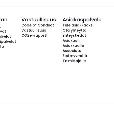
kan
Vastuullisuus
Asiakaspalvelu
t
Code of Conduct
Tule asiakkaaksi
Vastuullisuus
Ota yhteyttä
avat
CO2e-raportti
Yhteystiedot
lvelut
Asiakastili
ipalvelut
Asiakkaalle
to
Associate
Etsi myymälä
Toimittajalle