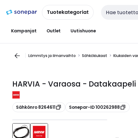
Siirry
Siirry
navigointiin
sisältöön
Tuotekategoriat
Haku
Kampanjat
Outlet
Uutishuone
Lämmitys ja ilmanvaihto
Sähkökiukaat
Kiukaiden va
HARVIA - Varaosa - Datakaapeli
Kopioi
Kopioi
Sähkönro 8264611
Sonepar-ID 100262988