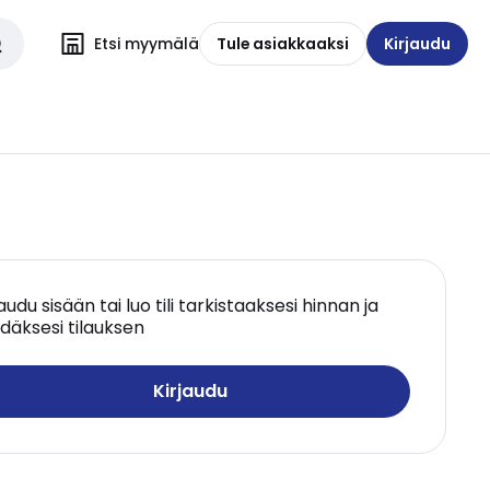
Etsi myymälä
Tule asiakkaaksi
Kirjaudu
jaudu sisään tai luo tili tarkistaaksesi hinnan ja
däksesi tilauksen
Kirjaudu