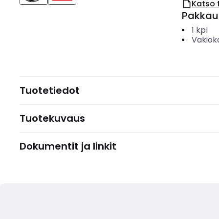
Katso 
Pakkau
1
kpl
Vakiok
Tuotetiedot
Tuotekuvaus
Dokumentit ja linkit