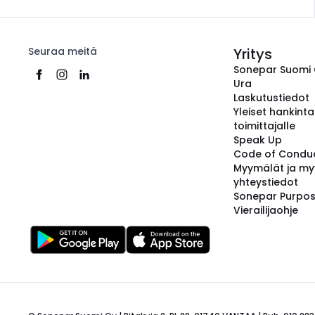
Seuraa meitä
Yritys
Sonepar Suomi
Ura
Laskutustiedot
Yleiset hankint
toimittajalle
Speak Up
Code of Condu
Myymälät ja my
yhteystiedot
Sonepar Purpo
Vierailijaohje