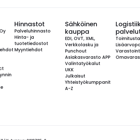
Hinnastot
Sähköinen
Logistii
kauppa
palvelu
 Oy
Palveluhinnasto
Hinta- ja
EDI, OVT, XML,
Toimitust
tuotetiedostot
Verkkolasku ja
Lisäarvopa
aehdot
Myyntiehdot
Punchout
Varastoint
Asiakasvarasto APP
Omavaras
Valintatyökalut
ct
UKK
ynnin
Julkaisut
Yhteistyökumppanit
se
A-Z